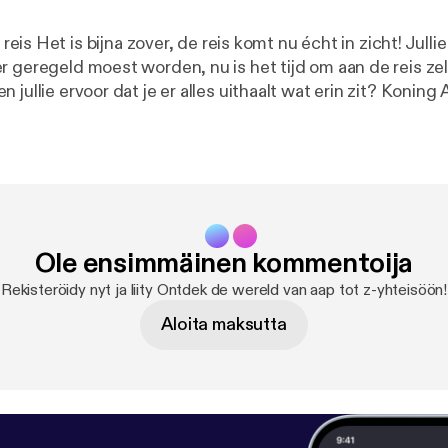
t! Jullie hebben alles
r geregeld moest worden, nu is het tijd om aan de reis zel
 jullie ervoor dat je er alles uithaalt wat erin zit? Koning 
ique en Patrick weten dit als ware globetrotters als geen 
meest speciale gast deze week is Tijn! Hij ging jullie afg
ijn ouders en broer naar Thailand. Veel luisterplezier! Koning Aap –
zen naar bijzondere bestemmingen. Het liefste pionieren w
onbekende plekken. Volg ons online: Instagram: instagram.com/konin
Ole ensimmäinen kommentoija
om/koningaap
] Youtube: youtube.com/koningaapreizen [
h
ngaapreizen
] Facebook: facebook.com/koningaap [
https
Rekisteröidy nyt ja liity Ontdek de wereld van aap tot z-yhteisöön!
aap
] Website: koningaap.nl [
https://koningaap.nl/
] ---------------------------
Aloita maksutta
---------- Hosted on Acast. See acast.com/privacy [
https://acast.com
on.