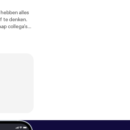
f te denken.
Aap collega’s
ander, en delen
elopen zomer
e naar verre en
gaap [
https://ww
ttps://www.you
://www.faceboo
/privacy
] for