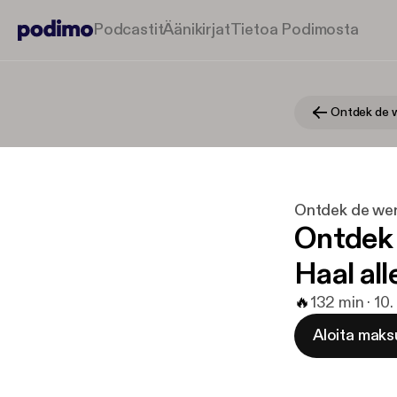
Podcastit
Äänikirjat
Tietoa Podimosta
Ontdek de w
Ontdek de wer
Ontdek 
Haal alle
🔥
1
32 min · 10
Aloita maks