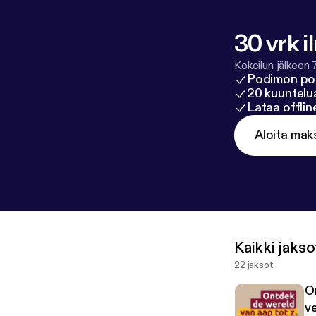
30 vrk i
Kokeilun jälkeen 
Podimon po
20 kuuntelua
Lataa offli
Aloita mak
Kaikki jakso
22 jaksot
O
ve