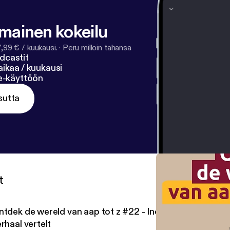
lmainen kokeilu
7,99 € / kuukausi.
·
Peru milloin tahansa
dcastit
ikaa / kuukausi
ne-käyttöön
sutta
t
ntdek de wereld van aap tot z #22 - India: waar elke str
rhaal vertelt