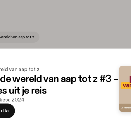
ereld van aap tot z
eld van aap tot z
de wereld van aap tot z #3 –
s uit je reis
. kesä 2024
utta