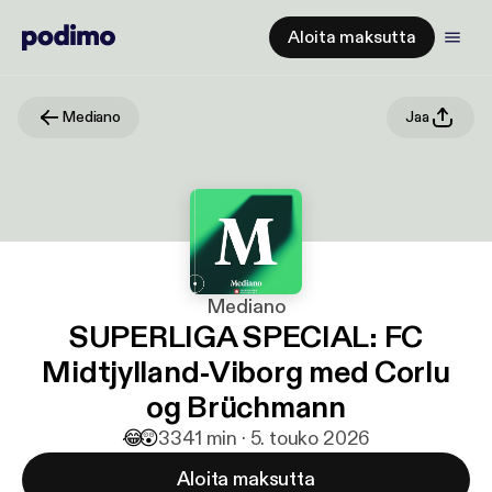
Aloita maksutta
Mediano
Jaa
Mediano
SUPERLIGA SPECIAL: FC
Midtjylland-Viborg med Corlu
og Brüchmann
😂
😲
33
41 min · 5. touko 2026
Aloita maksutta