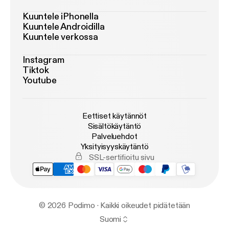
Mediano og medlemskabet [
https://www.mediano.n
Kuuntele iPhonella
u/oversigt/2024/7/2/f-svar-p-dine-sprgsml-til-dit-
Kuuntele Androidilla
medlemskab-af-stt-mediano
] * Få Medianos
Kuuntele verkossa
nyhedsbrev hver uge [
https://www.mediano.nu/nyh
Instagram
edsbrev
]
Tiktok
Youtube
Eettiset käytännöt
Sisältökäytäntö
Palveluehdot
Yksityisyyskäytäntö
SSL-sertifioitu sivu
© 2026 Podimo · Kaikki oikeudet pidätetään
Suomi