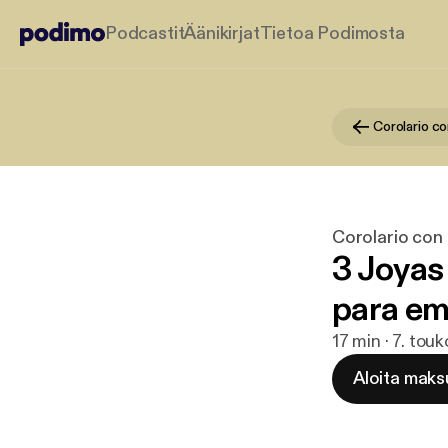
Podcastit
Äänikirjat
Tietoa Podimosta
Corolario c
Corolario co
3 Joya
para emp
17 min · 7. tou
Aloita maks