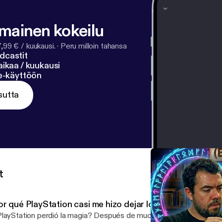
lmainen kokeilu
7,99 € / kuukausi.
·
Peru milloin tahansa
dcastit
ikaa / kuukausi
ne-käyttöön
sutta
t
or qué PlayStation casi me hizo dejar los videojuegos
layStation perdió la magia? Después de muchos años jugando en 