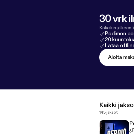
30 vrk i
Kokeilun jälkeen 
Podimon po
20 kuuntelua
Lataa offli
Aloita mak
Kaikki jakso
143 jaksot
P
¿P