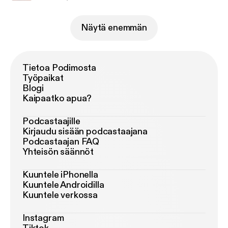
Näytä enemmän
Tietoa Podimosta
Työpaikat
Blogi
Kaipaatko apua?
Podcastaajille
Kirjaudu sisään podcastaajana
Podcastaajan FAQ
Yhteisön säännöt
Kuuntele iPhonella
Kuuntele Androidilla
Kuuntele verkossa
Instagram