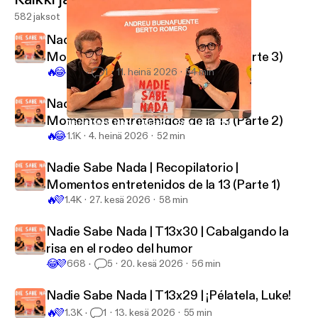
582 jaksot
Nadie Sabe Nada | Recopilatorio |
Momentos entretenidos de la 13 (Parte 3)
🔥
😂
1.2K
1
11. heinä 2026
54 min
Nadie Sabe Nada | Recopilatorio |
Momentos entretenidos de la 13 (Parte 2)
Nadie Sabe Nada | T13x21 | Para uso rectal
Nadie Sabe Nada
🔥
😂
1.1K
4. heinä 2026
52 min
Nadie Sabe Nada | Recopilatorio |
Momentos entretenidos de la 13 (Parte 1)
🔥
💜
1.4K
27. kesä 2026
58 min
Nadie Sabe Nada | T13x30 | Cabalgando la
risa en el rodeo del humor
😂
💜
668
5
20. kesä 2026
56 min
Nadie Sabe Nada | T13x29 | ¡Pélatela, Luke!
🔥
💜
1.3K
1
13. kesä 2026
55 min