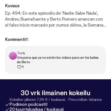
Kuvaus
Ep. 494: En este episodio de ‘Nadie Sabe Nada’,
Andreu Buenafuente y Berto Romero arrancan con
el falso inicio marcado por zumos détox, la Semana
Santa y las obras eternas de Barcelona. A partir de
ahí, nos adentramos en terrenos cada vez más
Kommentit
1
absurdos: robots que pegan a humanos echando
por tierra las tres leyes de la robótica, oficios de
Trufa
pueblo con horarios imposibles, vampiros, jabalíes
Una pena que ya no estén los videos para ver los bailes
confundidos con personas y recuerdos traumáticos
de Berto
vividos en televisión. Un episodio caótico muy
4
representativo de lo que sabemos hacer.
30 vrk ilmainen kokeilu
Kokeilun jälkeen 7,99 € / kuukausi.
·
Peru milloin tahansa
Podimon podcastit
20 kuunteluaikaa / kuukausi