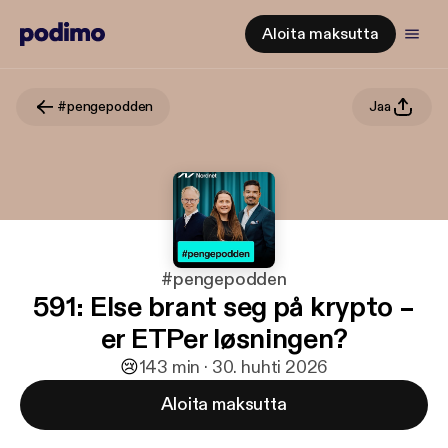
Aloita maksutta
#pengepodden
Jaa
#pengepodden
591: Else brant seg på krypto –
er ETPer løsningen?
😢
1
43 min · 30. huhti 2026
Aloita maksutta