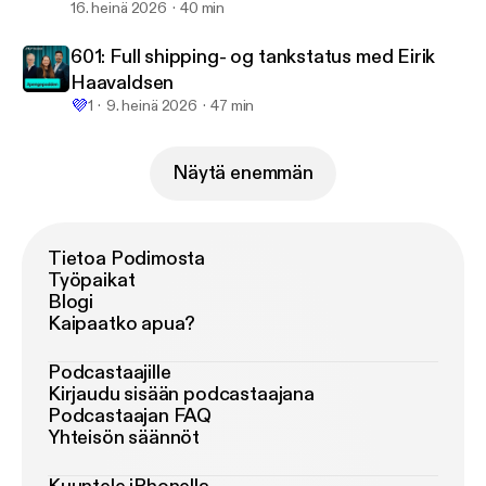
16. heinä 2026
40 min
601: Full shipping- og tankstatus med Eirik
Haavaldsen
💜
1
9. heinä 2026
47 min
Näytä enemmän
Tietoa Podimosta
Työpaikat
Blogi
Kaipaatko apua?
Podcastaajille
Kirjaudu sisään podcastaajana
Podcastaajan FAQ
Yhteisön säännöt