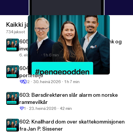
Kaikki jaksot
734 jaksot
605: Dypdykk i Berkshire, Morrow Bank og
investorens favorittcase
6. elo 2026
1 h 6 min
604: Mads og Roger dissekerer Elses
portefølje
591: Else brant seg på krypto – er ETPer løsningen?
#pengepodden
💜
😲
2
30. heinä 2026
1 h 7 min
603: Børsdirektøren slår alarm om norske
rammevilkår
💜
1
23. heinä 2026
42 min
602: Knallhard dom over skattekommisjonen
fra Jan P. Sissener