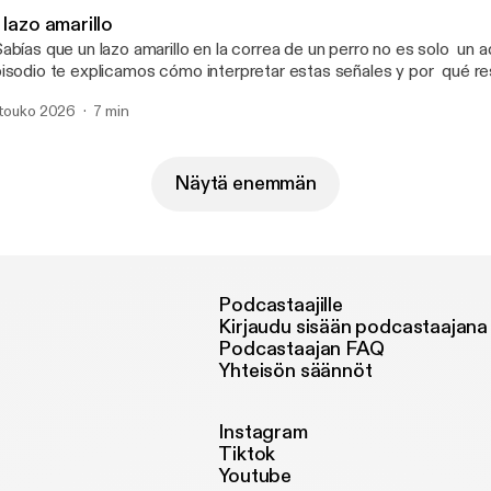
 lazo amarillo
abías que un lazo amarillo en la correa de un perro no es solo un 
isodio te explicamos cómo interpretar estas señales y por qué re
rantiza paseos más seguros y tranquilos para todos.
 touko 2026
7 min
Näytä enemmän
Podcastaajille
Kirjaudu sisään podcastaajana
Podcastaajan FAQ
Yhteisön säännöt
Instagram
Tiktok
Youtube