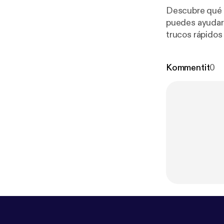
Descubre qué h
puedes ayudarl
trucos rápidos
patas.
Kommentit
0