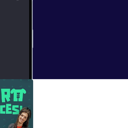
ón entre humanos
 la visión de