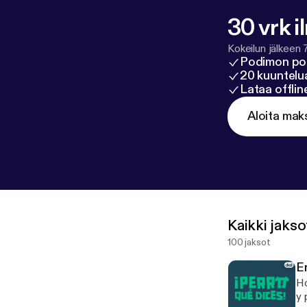
30 vrk i
Kokeilun jälkeen 
Podimon po
20 kuuntelua
Lataa offli
Aloita mak
Kaikki jakso
100 jaksot
E
Ho
y 