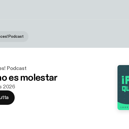
dices! Podcast
ces! Podcast
no es molestar
is 2026
utta