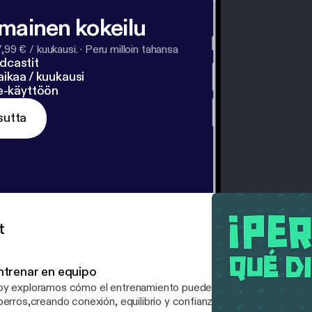
lmainen kokeilu
7,99 € / kuukausi.
·
Peru milloin tahansa
dcastit
ikaa / kuukausi
ne-käyttöön
sutta
t
ntrenar en equipo
y exploramos cómo el entrenamiento puede transformar la relaci
perros,creando conexión, equilibrio y confianza mutua. Conocemos