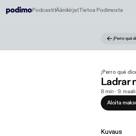
Podcastit
Äänikirjat
Tietoa Podimosta
¡Perro qué 
¡Perro qué di
Ladrar 
8 min · 9. maal
Aloita maks
Kuvaus