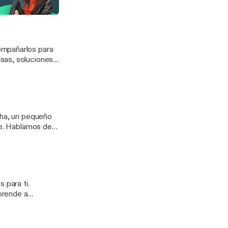
po.
ompañarlos para
sas, soluciones
el estrés y
cha, un pequeño
te. Hablamos de
speciales y
stos teckels
 para ti.
prende a
mpre es