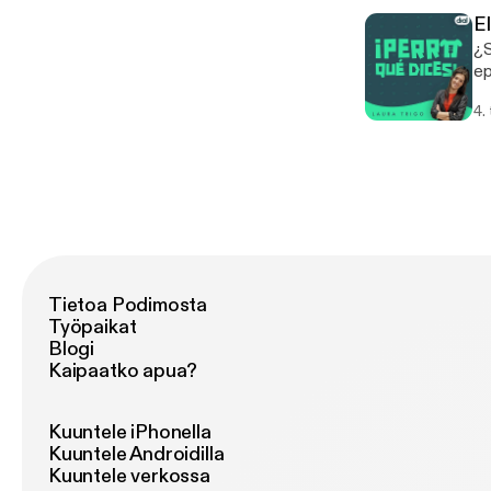
El
¿S
ep
ga
4.
Tietoa Podimosta
Työpaikat
Blogi
Kaipaatko apua?
Kuuntele iPhonella
Kuuntele Androidilla
Kuuntele verkossa