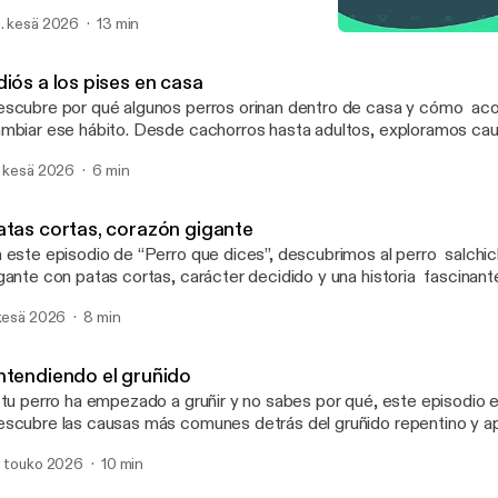
ikafit, un proyecto que une bienestar, educación y trabajo en equi
. kesä 2026
13 min
Ladrar no es molestar
¡Perro qué dices! Podcast
iós a los pises en casa
scubre por qué algunos perros orinan dentro de casa y cómo ac
mbiar ese hábito. Desde cachorros hasta adultos, exploramos cau
ácticas y consejos para reforzar el buen comportamiento, reducir 
. kesä 2026
6 min
jorar la convivencia día a día.
atas cortas, corazón gigante
 este episodio de “Perro que dices”, descubrimos al perro salchi
gante con patas cortas, carácter decidido y una historia fascinan
 origen como cazador, su personalidad testaruda, sus cuidados e
 kesä 2026
8 min
riosidades que lo hacen único. Prepárate para conocer por qué e
nquistan corazones en todo el mundo
ntendiendo el gruñido
 tu perro ha empezado a gruñir y no sabes por qué, este episodio es
scubre las causas más comunes detrás del gruñido repentino y a
terpretar lo que realmente te está queriendo decir. Porque no sie
. touko 2026
10 min
resividad… a veces solo necesita que lo entiendas