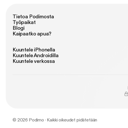
re
udskr
at r
Tietoa Podimosta
et 
Työpaikat
Elisa Lykke Gæste
Blogi
‘Hal
Kaipaatko apua?
Gar
fi
indh
Kuuntele iPhonella
dan
Kuuntele Androidilla
Dam Producer & mastering: Adam
Kuuntele verkossa
Sø
© 2026 Podimo · Kaikki oikeudet pidätetään