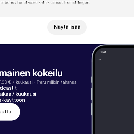
r behov for at være kritisk uanset fremstillingen.
Näytä lisää
lmainen kokeilu
7,99 € / kuukausi.
·
Peru milloin tahansa
dcastit
ikaa / kuukausi
ne-käyttöön
sutta