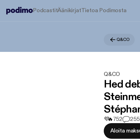
Podcastit
Äänikirjat
Tietoa Podimosta
Q&CO
Q&CO
Hed deb
Steinme
Stéphan
💜
🔥
752
25
5
Aloita maks