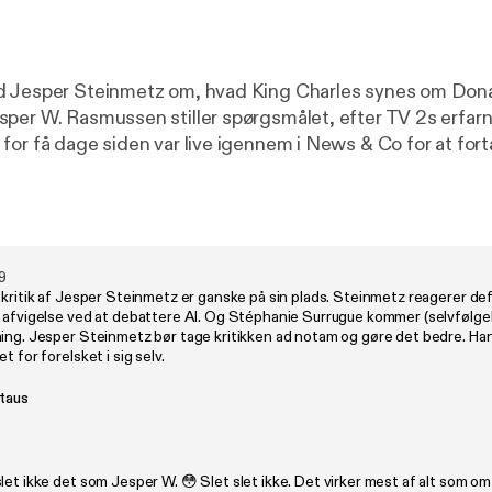
d Jesper Steinmetz om, hvad King Charles synes om Don
per W. Rasmussen stiller spørgsmålet, efter TV 2s erfar
for få dage siden var live igennem i News & Co for at for
 Washington. For ifølge Rasmussen var indslaget ekstremt 
r Trump. Rasmussen bringer kritikken, og Steinmetz forsv
ommer realityprogrammet til Danmark. Det kalder på sel
g tv-producenterne, lyder det fra debattør Yaqoub Ali, de
9
 kritik af Jesper Steinmetz er ganske på sin plads. Steinmetz reagerer def
mer giver unge mennesker et forskruet forhold til det mo
 afvigelse ved at debattere AI. Og Stéphanie Surrugue kommer (selvfølgeli
de familieværdier. Ali tager diskussionen med Viaplay. Vært: Henri
ning. Jesper Steinmetz bør tage kritikken ad notam og gøre det bedre. Ha
t for forelsket i sig selv.
tformand i Dansk Regnbueråd
staus
ttør Flemming Fjeldgaard, Direktør for Viaplay Danmark Journalist
kob Ranum Redaktør:
gaard
let ikke det som Jesper W. 😳 Slet slet ikke. Det virker mest af alt som o