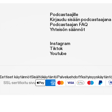
lation. Det vil Halli ikke have siddende på sig, og derfor er han - 
ifter af sms-korrespondancer - tilbage i Podimo-studiet – denne gang også for
ette kritik af DR's håndtering af efterspillet. Til sidst vender vi en ‘mystisk’ sag om
Podcastaajille
afsnit af Anmelderne på P1, der aldrig blev sendt. Vært: Henrik Qvortrup Medvært:
Kirjaudu sisään podcastaajana
r: Louise Detlefsen, instruktør på Tingbjerg-eksperimentet Haraldur
Podcastaajan FAQ
li’ Sigvaldson , deltager i Hotel Romantik Susanna Lange, gift med Halli Anne
Yhteisön säännöt
lichs, programchef for ekstern produktion på DR Alexander Rahnami Mannstaedt,
lminstruktør og tilrettelægger på Xor - en kanal under TV 2 Østjyllan
old til og med unge etniske minoriteter Henrik Lorenzen, seniorredaktør ved den
Instagram
ske ordbog under det danske sprog- og litteraturselskab Journalist: Maria Asmine
Tiktok
 Koch Musik: Jakob Ranum Redaktør: Mette
Youtube
ndergaard
Eettiset käytännöt
Sisältökäytäntö
Palveluehdot
Yksityisyyskäytänt
SSL-sertifioitu sivu