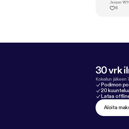
Jesper W ha
6
30 vrk i
Kokeilun jälkeen 
Podimon po
20 kuuntelua
Lataa offli
Aloita mak