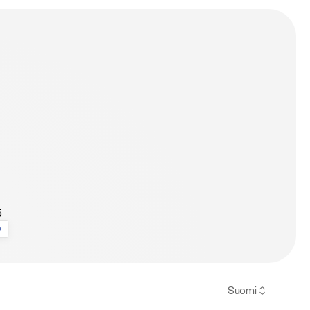
nu bevæbnet med
d, der laver
ö
Suomi