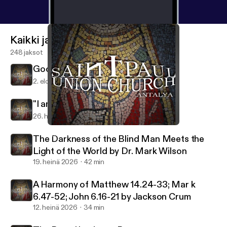
Kaikki jaksot
248 jaksot
Good Shepherd by Jackson Crum
2. elo 2026
31 min
"I am the Gate" by Richard Welch
26. heinä 2026
24 min
What ifs of the Easter Story by Dr. Mark Wilson
Saint Paul Union Church
The Darkness of the Blind Man Meets the
Light of the World by Dr. Mark Wilson
19. heinä 2026
42 min
A Harmony of Matthew 14.24-33; Mar k
6.47-52; John 6.16-21 by Jackson Crum
12. heinä 2026
34 min