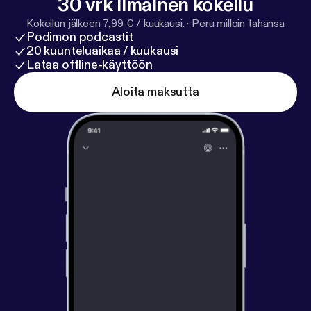
30 vrk ilmainen kokeilu
Kokeilun jälkeen 7,99 € / kuukausi.
·
Peru milloin tahansa
Podimon podcastit
20 kuunteluaikaa / kuukausi
Lataa offline-käyttöön
Aloita maksutta