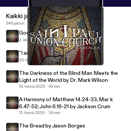
Kaikki jaksot
248 jaksot
Good Shepherd by Jackson Crum
2. elo 2026
31 min
"I am the Gate" by Richard Welch
26. heinä 2026
24 min
You are THAT Man by Jackson Crum
Saint Paul Union Church
The Darkness of the Blind Man Meets the
Light of the World by Dr. Mark Wilson
19. heinä 2026
42 min
A Harmony of Matthew 14.24-33; Mar k
6.47-52; John 6.16-21 by Jackson Crum
12. heinä 2026
34 min
The Bread by Jason Borges