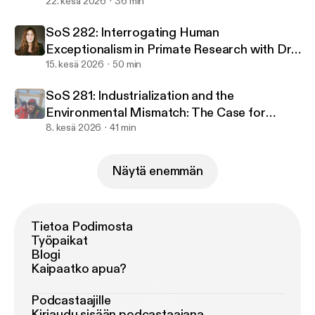
Anneliese Long
22. kesä 2026
36 min
SoS 282: Interrogating Human
Exceptionalism in Primate Research with Dr.
Christine Webb
15. kesä 2026
50 min
SoS 281: Industrialization and the
Environmental Mismatch: The Case for
Returning to Nature with Dr. Danny Longman
8. kesä 2026
41 min
and Dr. Colin Shaw
Näytä enemmän
Tietoa Podimosta
Työpaikat
Blogi
Kaipaatko apua?
Podcastaajille
Kirjaudu sisään podcastaajana