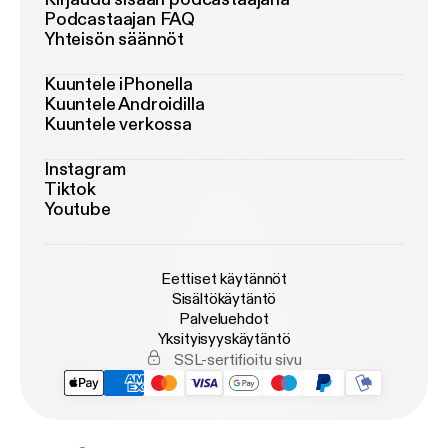
Podcastaajan FAQ
Yhteisön säännöt
Kuuntele iPhonella
Kuuntele Androidilla
Kuuntele verkossa
Instagram
Tiktok
Youtube
Eettiset käytännöt
Sisältökäytäntö
Palveluehdot
Yksityisyyskäytäntö
SSL-sertifioitu sivu