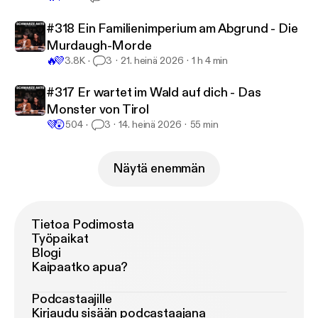
#318 Ein Familienimperium am Abgrund - Die
Murdaugh-Morde
🔥
💜
3.8K
3
21. heinä 2026
1 h 4 min
#317 Er wartet im Wald auf dich - Das
Monster von Tirol
💜
😲
504
3
14. heinä 2026
55 min
Näytä enemmän
Tietoa Podimosta
Työpaikat
Blogi
Kaipaatko apua?
Podcastaajille
Kirjaudu sisään podcastaajana