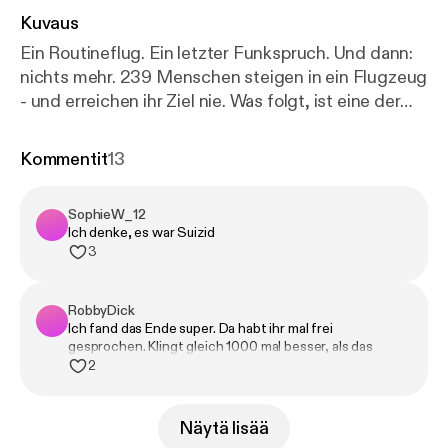
Kuvaus
Ein Routineflug. Ein letzter Funkspruch. Und dann:
nichts mehr. 239 Menschen steigen in ein Flugzeug
- und erreichen ihr Ziel nie. Was folgt, ist eine der
größten Suchaktionen der Geschichte und ein
Rätsel, das bis heute nicht gelöst ist. Warum
Kommentit
13
verschwindet ein modernes Flugzeug plötzlich vom
Radar? Und was geschah in den Stunden danach,
SophieW_12
als es scheinbar weiterflog? Zwischen Fakten,
Ich denke, es war Suizid
Theorien und mysteriösen Wendungen beginnt
3
eine Spurensuche, die mehr Fragen aufwirft als
Antworten. --- Links --- Patrick:
https://ogy.de/o6v2
RobbyDick
[
https://ogy.de/o6v2
] *** Patrick
Ich fand das Ende super. Da habt ihr mal frei
Sicherheitskontrolle:
https://ogy.de/fkp3
[
https://og
gesprochen. Klingt gleich 1000 mal besser, als das
y.de/fkp3
] *** Patrick mit Ehefrau, Kindern,
stumpfe vorgelese
2
Enkelkind:
https://ogy.de/u7wd
[
https://ogy.de/u7w
d
] *** Kapitän Zaharie betritt Sicherheitsschleuse:
ht
Näytä lisää
tps://ogy.de/h6cd
[
https://ogy.de/h6cd
] *** Kapitän