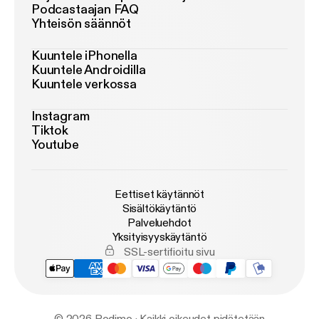
Podcastaajan FAQ
Yhteisön säännöt
Kuuntele iPhonella
Kuuntele Androidilla
Kuuntele verkossa
Instagram
Tiktok
Youtube
Eettiset käytännöt
Sisältökäytäntö
Palveluehdot
Yksityisyyskäytäntö
SSL-sertifioitu sivu
© 2026 Podimo · Kaikki oikeudet pidätetään