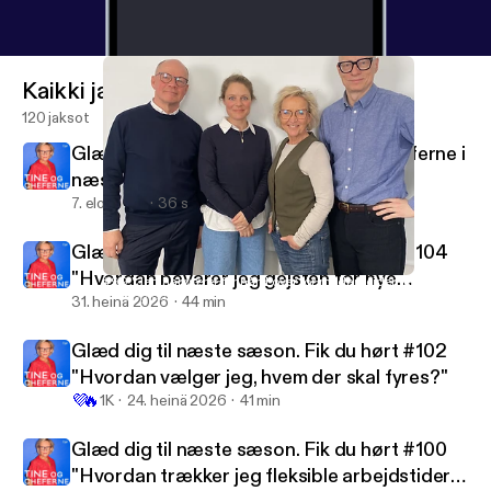
Kaikki jaksot
120 jaksot
Glæd jer til en ny sæson af Tine og cheferne i
næste uge
7. elo 2026
36 s
Glæd dig til næste sæson. Fik du hørt #104
"Hvordan bevarer jeg gejsten for nye
#99 "Jeg har været for hård over for medarbejderne"
Tine og cheferne
medarbejdere?"
31. heinä 2026
44 min
Glæd dig til næste sæson. Fik du hørt #102
"Hvordan vælger jeg, hvem der skal fyres?"
💜
🔥
1K
24. heinä 2026
41 min
Glæd dig til næste sæson. Fik du hørt #100
"Hvordan trækker jeg fleksible arbejdstider