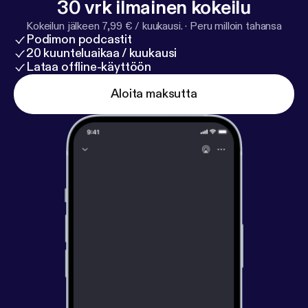
30 vrk ilmainen kokeilu
produceret af Rakkerpak Productions for Djøf.
Kokeilun jälkeen 7,99 € / kuukausi.
·
Peru milloin tahansa
Podimon podcastit
20 kuunteluaikaa / kuukausi
Lataa offline-käyttöön
Aloita maksutta