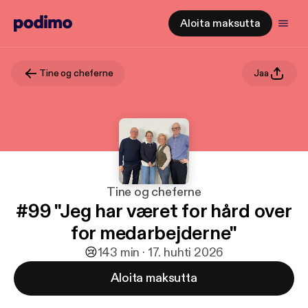
Aloita maksutta
Tine og cheferne
Jaa
Tine og cheferne
#99 "Jeg har været for hård over
for medarbejderne"
😢
1
43 min · 17. huhti 2026
Aloita maksutta