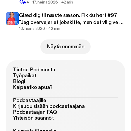
💜
🔥
tilbage?"
4
17. heinä 2026
42 min
Glæd dig til næste sæson. Fik du hørt #97
"Jeg overvejer et jobskifte, men det vil give en
ekstrem lønnedgang"?
10. heinä 2026
42 min
Näytä enemmän
Tietoa Podimosta
Työpaikat
Blogi
Kaipaatko apua?
Podcastaajille
Kirjaudu sisään podcastaajana
Podcastaajan FAQ
Yhteisön säännöt