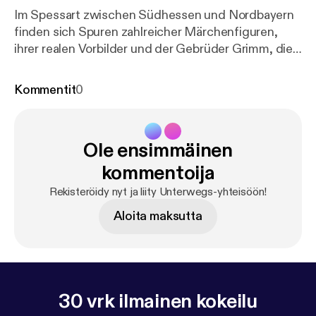
Im Spessart zwischen Südhessen und Nordbayern
finden sich Spuren zahlreicher Märchenfiguren,
ihrer realen Vorbilder und der Gebrüder Grimm, die
sie aufgeschrieben haben. Von Michael Nowak
Kommentit
0
Ole ensimmäinen
kommentoija
Rekisteröidy nyt ja liity Unterwegs-yhteisöön!
Aloita maksutta
30 vrk ilmainen kokeilu