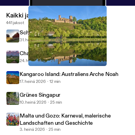
Kaikki jaksot
441 jaksot
Schonen in Südschweden
31. heinä 2026
25 min
Champagner aus Südafrika
24. heinä 2026
24 min
Märchenhafter Spessart
Unterwegs
Kangaroo Island: Australiens Arche Noah
17. heinä 2026
12 min
Grünes Singapur
10. heinä 2026
25 min
Malta und Gozo: Karneval, malerische
Landschaften und Geschichte
3. heinä 2026
25 min