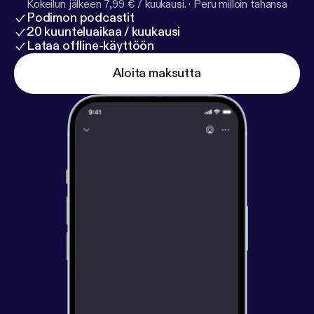
Kokeilun jälkeen 7,99 € / kuukausi.
·
Peru milloin tahansa
Podimon podcastit
20 kuunteluaikaa / kuukausi
Lataa offline-käyttöön
Aloita maksutta