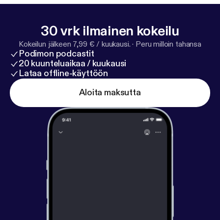
stchurch/
⁠] YouTube: ⁠
https://youtube.com/c/Waialae
BaptistChurch
[
https://youtube.com/c/WaialaeBapti
30 vrk ilmainen kokeilu
stChurch
]
Kokeilun jälkeen 7,99 € / kuukausi.
·
Peru milloin tahansa
Podimon podcastit
20 kuunteluaikaa / kuukausi
Lataa offline-käyttöön
Aloita maksutta