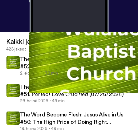
Kaikki jaksot
423 jaksot
The Word Become Flesh: Jesus Alive in Us
#52: New Life in Christ (08/02/2026)
2. elo 2026
38 min
The Word Become Flesh: Jesus Alive in Us
#51: Perfect Love Crucified (07/26/2026)
The Word Become Flesh: Jesus Alive in Us #39: The Tale of Tw
Waialae Baptist Church Sermons
26. heinä 2026
49 min
The Word Become Flesh: Jesus Alive in Us
#50: The High Price of Doing Right
(07/19/2026)
19. heinä 2026
49 min