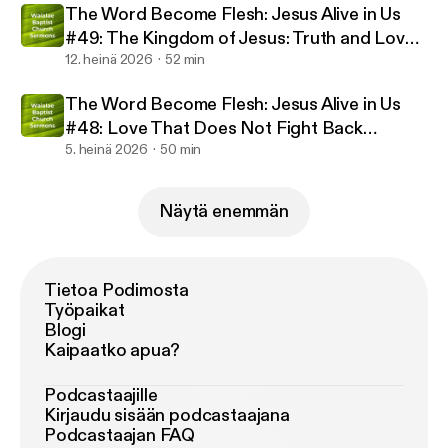
The Word Become Flesh: Jesus Alive in Us
#49: The Kingdom of Jesus: Truth and Love
(07/12/2026)
12. heinä 2026
52 min
The Word Become Flesh: Jesus Alive in Us
#48: Love That Does Not Fight Back
(07/05/2026)
5. heinä 2026
50 min
Näytä enemmän
Tietoa Podimosta
Työpaikat
Blogi
Kaipaatko apua?
Podcastaajille
Kirjaudu sisään podcastaajana
Podcastaajan FAQ