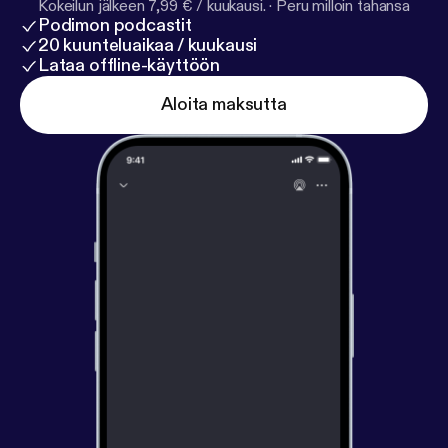
Kokeilun jälkeen 7,99 € / kuukausi.
·
Peru milloin tahansa
Podimon podcastit
20 kuunteluaikaa / kuukausi
Lataa offline-käyttöön
Aloita maksutta