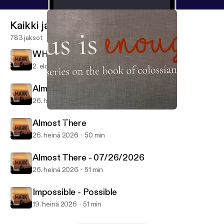
Kaikki jaksot
783 jaksot
WHEN? - 08/02/2026
2. elo 2026
52 min
Almost There
26. heinä 2026
50 min
Walk This Way
Weekly Service
Almost There
26. heinä 2026
50 min
Almost There - 07/26/2026
26. heinä 2026
51 min
Impossible - Possible
19. heinä 2026
51 min