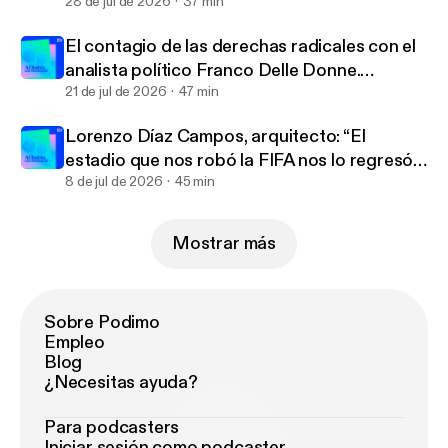
habla... con Warkentin’ | Ep. 218
28 de jul de 2026
37 min
El contagio de las derechas radicales con el
analista político Franco Delle Donne.
'Podcast ‘Al habla... con Warkentin’ | Ep. 217
21 de jul de 2026
47 min
Lorenzo Díaz Campos, arquitecto: “El
estadio que nos robó la FIFA nos lo regresó
la calle” .'Podcast ‘Al habla... con Warkentin’ |
8 de jul de 2026
45 min
Ep. 216
Mostrar más
Sobre Podimo
Empleo
Blog
¿Necesitas ayuda?
Para podcasters
Iniciar sesión como podcaster