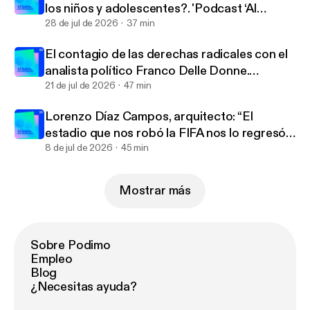
los niños y adolescentes?. 'Podcast ‘Al
habla... con Warkentin’ | Ep. 218
28 de jul de 2026
37 min
El contagio de las derechas radicales con el
analista político Franco Delle Donne.
'Podcast ‘Al habla... con Warkentin’ | Ep. 217
21 de jul de 2026
47 min
Lorenzo Díaz Campos, arquitecto: “El
estadio que nos robó la FIFA nos lo regresó
la calle” .'Podcast ‘Al habla... con Warkentin’ |
8 de jul de 2026
45 min
Ep. 216
Mostrar más
Sobre Podimo
Empleo
Blog
¿Necesitas ayuda?