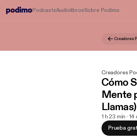
Podcasts
Audiolibros
Sobre Podimo
Creadores Po
Cómo Su
Mente pa
Llamas)
1 h 23 min · 1
Prueba grat