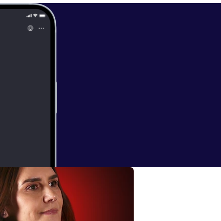
vels.com/
-
ida aquí:
http
https://creador