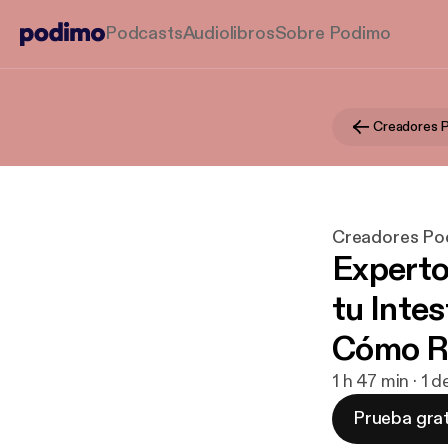
Podcasts
Audiolibros
Sobre Podimo
Creadores Po
Experto
tu Intes
Cómo Re
1 h 47 min · 1 
Prueba grat