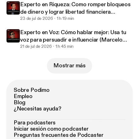
#AmorPropio #RelacionesSanas
Experto en Riqueza: Como romper bloqueos
#PsicologiaOscura #BanderasRojas
de dinero y lograr libertad financiera
#CreadoresPodcast
(Alejandro Cardona)
23 de jul de 2026
1 h 19 min
Experto en Voz: Cómo hablar mejor: Usa tu
voz para persuadir e influenciar (Marcelo
Salazar)
21 de jul de 2026
1 h 45 min
Mostrar más
Sobre Podimo
Empleo
Blog
¿Necesitas ayuda?
Para podcasters
Iniciar sesión como podcaster
Preguntas frecuentes de Podcaster