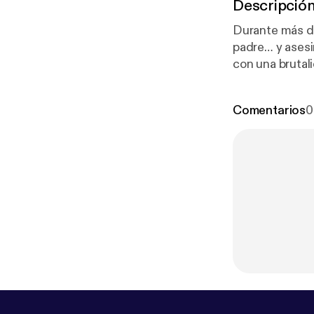
Descripció
Durante más de
padre… y asesi
con una brutal
Descubre la his
Crímenes de T
Comentarios
0
wizz.com
for i