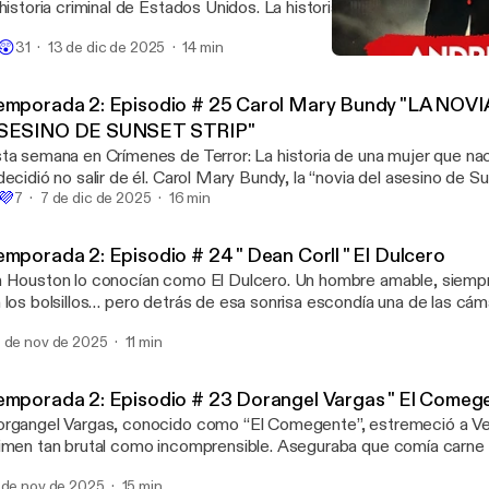
 historia criminal de Estados Unidos. La historia del mexicano que co
mpos de California en un cementerio secreto. Veinticinco cuerpos

😲
31
13 de dic de 2025
14 min
errados con el mismo ritual. Todos olvidados… hasta hoy. Juan Corona: El Asesino
Temporada 2: Episodio # 2
l Machete. Hosted by Simplecast, an AdsWizz company. See
Crímenes de Terror
tps://pcm.adswizz.com for information about our collection and us
emporada 2: Episodio # 25 Carol Mary Bundy "LA NOV
ta for advertising.
SESINO DE SUNSET STRIP"
ta semana en Crímenes de Terror: La historia de una mujer que naci
ó no salir de él. Carol Mary Bundy, la “novia del asesino de Sunset Strip”, no

💜
lo fue cómplice… También mató. Manipulada, obsesionada y atrap
7
7 de dic de 2025
16 min
lación mortal, Bundy se convirtió en la mente detrás de uno de lo
badores de Los Ángeles. Un viaje a la oscuridad… donde víctima y monstruo se
emporada 2: Episodio # 24 " Dean Corll " El Dulcero
elven indistinguibles. Hosted by Simplecast, an AdsWizz company
 Houston lo conocían como El Dulcero. Un hombre amable, siemp
tps://pcm.adswizz.com for information about our collection and us
 los bolsillos… pero detrás de esa sonrisa escondía una de las cám
ta for advertising.
macabras en la historia de Estados Unidos. Dean Corll manipuló a adolescentes,
 de nov de 2025
11 min
eó su propia red de reclutamiento y convirtió un barrio entero en s
víctimas. Un asesino invisible. Un final inesperado. Hosted by
mplecast, an AdsWizz company. See https://pcm.adswizz.com for
emporada 2: Episodio # 23 Dorangel Vargas " El Comeg
out our collection and use of personal data for advertising.
rgangel Vargas, conocido como “El Comegente”, estremeció a Ve
imen tan brutal como incomprensible. Aseguraba que comía carne
ndato divino” y convirtió la selva en su refugio macabro. En este 
 de nov de 2025
15 min