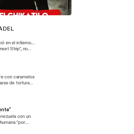
nvirtió los
. Todos
2 Andrei Chikatilo "El Carnicero de Rostov"
e of personal
IA DEL
ó en el infierno…
ada en una
s casos más
. See
re con caramelos
e of personal
aras de tortura
u cacería
 information
ente"
nezuela con un
 humana “por
episodio de