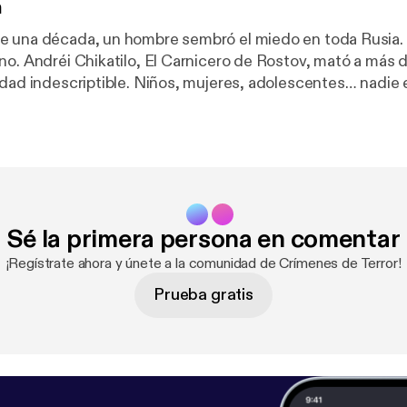
n
 una década, un hombre sembró el miedo en toda Rusia. 
no. Andréi Chikatilo, El Carnicero de Rostov, mató a más 
idad indescriptible. Niños, mujeres, adolescentes… nadie e
toria del monstruo que la Unión Soviética quiso ocultar. 
error. Hosted by Simplecast, an AdsWizz company. See
h
nformation about our collection and use of personal data fo
Sé la primera persona en comentar
¡Regístrate ahora y únete a la comunidad de Crímenes de Terror!
Prueba gratis