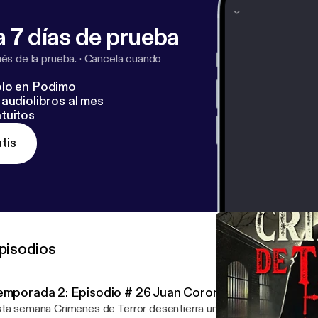
 7 días de prueba
s de la prueba.
·
Cancela cuando
lo en Podimo
audiolibros al mes
tuitos
tis
pisodios
emporada 2: Episodio # 26 Juan Corona " El Asesino de
ta semana Crimenes de Terror desentierra uno de los casos más e