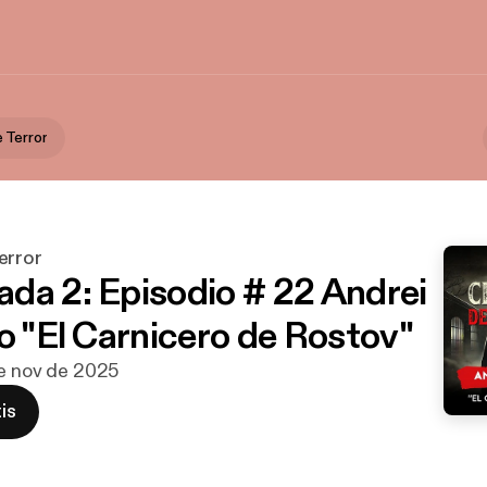
 Terror
error
da 2: Episodio # 22 Andrei
lo "El Carnicero de Rostov"
de nov de 2025
is