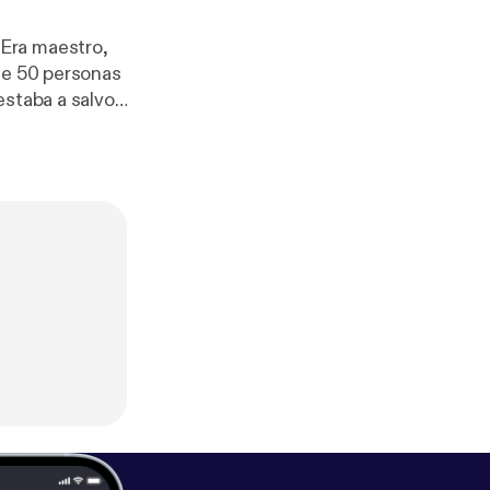
Era maestro,
de 50 personas
staba a salvo.
Solo en
ttps://pcm.ads
r advertising.