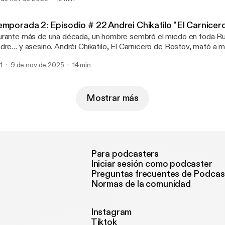
ímenes de Terror, exploramos la mente de uno de los asesinos má
 Sudamérica… y los horrores que escondía entre los árboles del P
ila. Hosted by Simplecast, an AdsWizz company. See https://pcm
emporada 2: Episodio # 22 Andrei Chikatilo "El Carnicer
formation about our collection and use of personal data for advertis
rante más de una década, un hombre sembró el miedo en toda Rus
dre… y asesino. Andréi Chikatilo, El Carnicero de Rostov, mató a 
rsonas con una brutalidad indescriptible. Niños, mujeres, adolesc
1
9 de nov de 2025
14 min
taba a salvo. Descubre la historia del monstruo que la Unión Soviét
lo en Crímenes de Terror. Hosted by Simplecast, an AdsWizz co
tps://pcm.adswizz.com for information about our collection and us
ta for advertising.
Mostrar más
Para podcasters
Iniciar sesión como podcaster
Preguntas frecuentes de Podcas
Normas de la comunidad
Instagram
Tiktok