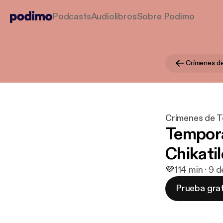
Podcasts
Audiolibros
Sobre Podimo
Crímenes de
Crímenes de T
Tempora
Chikati
💜
1
14 min · 9 
Prueba grat