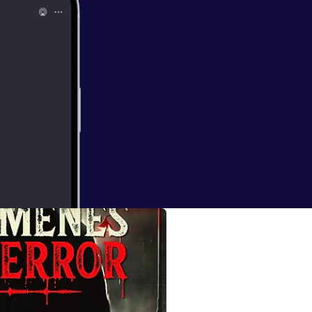
l Machete"
scalofriantes en