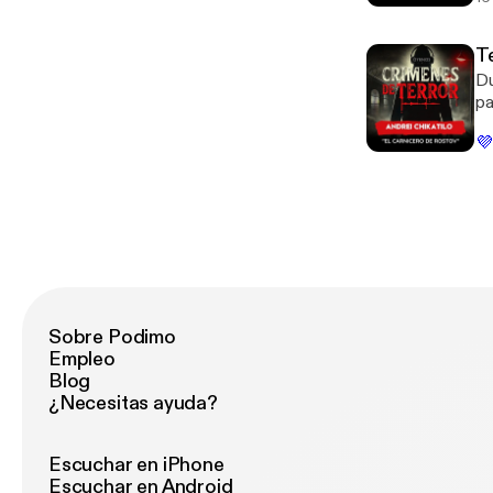
Cr
de
Áv
T
in
Du
pa
pe
💜
es
So
ht
da
Sobre Podimo
Empleo
Blog
¿Necesitas ayuda?
Escuchar en iPhone
Escuchar en Android