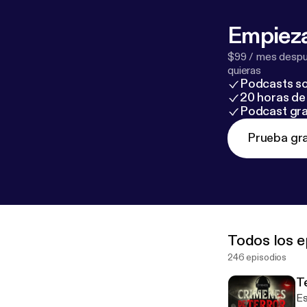
Empieza
$99 / mes despué
quieras
Podcasts so
20 horas de 
Podcast gra
Prueba gra
Todos los e
246 episodios
T
Es