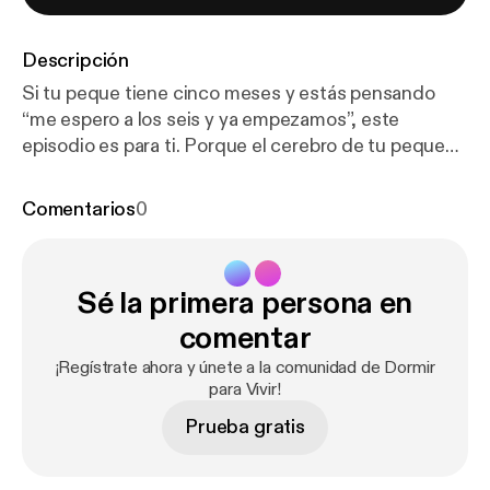
Descripción
Si tu peque tiene cinco meses y estás pensando
“me espero a los seis y ya empezamos”, este
episodio es para ti. Porque el cerebro de tu peque
no está en pausa… y cada noche está consolidando
algo. Suscríbete y activa las notificaciones para
Comentarios
0
estar al tanto de los episodios. Suscríbete a nuestra
newsletter en
https://servicios.aliciamarques.com/n
ewsletter-sueno-infantil
[
https://servicios.aliciamarq
Sé la primera persona en
ues.com/newsletter-sueno-infantil
] Súmate a la
conversación en Instagram:
https://www.instagram.
comentar
com/soyaliciamarques
[
https://www.instagram.co
¡Regístrate ahora y únete a la comunidad de Dormir
m/soyaliciamarques
] Cada lunes a las 08:00 h un
para Vivir!
nuevo episodio. Hoy te explico por qué Mini no es
Prueba gratis
una versión reducida del método, sino la base que
puede reducir a la mitad el proceso
posterior. Hablamos de regulación emocional,