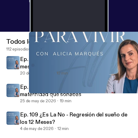
Todos los episodios
112 episodios
Ep. 111 El verano con un peque de 3, 4 o 5
meses de edad
20 de jul de 2026
16 min
Ep. 110 Cuando el maldormir roba la
maternidad que soñabas
Ep. 105 Por qué empezar antes de los 6 meses te ahorra la mitad
Dormir para Vivir
25 de may de 2026
19 min
Ep. 109 ¿Es La No - Regresión del sueño de
los 12 Meses?
4 de may de 2026
12 min