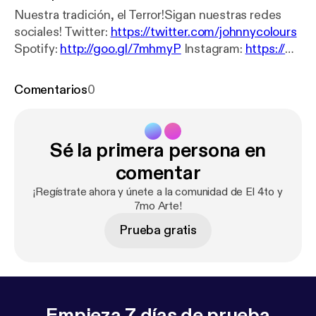
Nuestra tradición, el Terror!Sigan nuestras redes
sociales! Twitter:
https://twitter.com/johnnycolours
Spotify:
http://goo.gl/7mhmyP
Instagram:
https://w
ww.instagram.com/mementodelcine
https://www.in
stagram.com/johnnycolours
Reddit:
https://www.re
Comentarios
0
ddit.com/r/4toy7moArte
iTunes:
https://goo.gl/u2fV
dm
Anchor:
http://goo.gl/kVoBLh
Castbox:
http://go
o.gl/1CW314
Overcast:
http://goo.gl/pv29wa
Sé la primera persona en
Producción a cargo de Mictlan Estudio.
https://soun
dcloud.com/mictlanstudio
https://goo.gl/ZvXwvC
comentar
Youtube:
https://www.youtube.com/el4toy7moarte
¡Regístrate ahora y únete a la comunidad de El 4to y
Memento del Cine en Youtube:
https://www.youtub
7mo Arte!
e.com/c/mementodelcine
Twitch:
https://www.twit
Prueba gratis
ch.tv/johnnycolours
Empieza 7 días de prueba