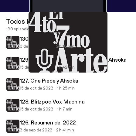
Todos los episodios
130 episodios
130. Terror 2023
6 de nov de 2023
2 h 10 min
129. Recomendaciones Semanales y Ahsoka
15 de oct de 2023
1 h 42 min
130. Terror 2023
El 4to y 7mo Arte
127. One Piece y Ahsoka
15 de oct de 2023
1 h 25 min
128. Blitzpod Vox Machina
15 de oct de 2023
1 h 7 min
126. Resumen del 2022
3 de sep de 2023
2 h 41 min