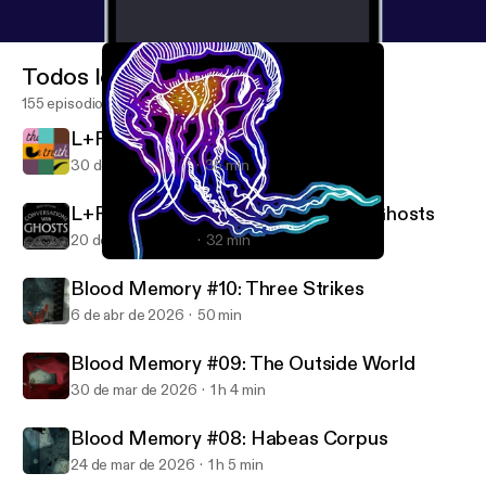
Todos los episodios
155 episodios
L+R Presents: The Truth
30 de jun de 2026
35 min
L+R Presents: Conversations with Ghosts
20 de abr de 2026
32 min
L+R Presents: Future Ecologies
Love and Radio
Blood Memory #10: Three Strikes
6 de abr de 2026
50 min
Blood Memory #09: The Outside World
30 de mar de 2026
1 h 4 min
Blood Memory #08: Habeas Corpus
24 de mar de 2026
1 h 5 min