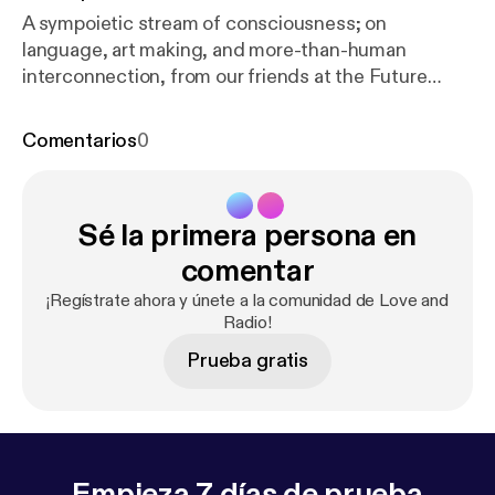
A sympoietic stream of consciousness; on
language, art making, and more-than-human
interconnection, from our friends at the Future
Ecologies podcast. Listen to more future ecologies
at
https://www.futureecologies.net/
! Learn more
Comentarios
0
about your ad choices. Visit
podcastchoices.com/adchoices [
https://podcastch
oices.com/adchoices
]
Sé la primera persona en
comentar
¡Regístrate ahora y únete a la comunidad de Love and
Radio!
Prueba gratis
Empieza 7 días de prueba