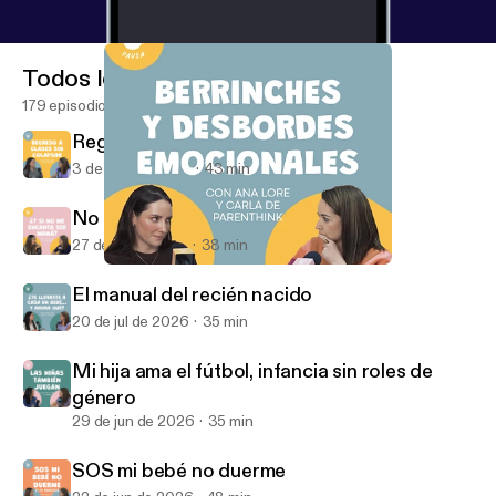
Todos los episodios
179 episodios
Regreso a clases sin colapsar
3 de ago de 2026
43 min
No romanticemos la maternidad
27 de jul de 2026
38 min
Desbordes emocionales
MAMÁS EN PAUSA
El manual del recién nacido
20 de jul de 2026
35 min
Mi hija ama el fútbol, infancia sin roles de
género
29 de jun de 2026
35 min
SOS mi bebé no duerme