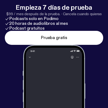
en nuestros perfiles de Instagram y en nuestras
Empieza 7 días de prueba
páginas web: -> Marta Redondo @marta_ipes /
$99 / mes después de la prueba.
·
Cancela cuando quieras
@ipes_psico / www.ipes.es -> Jana Fernández:
Podcasts solo en Podimo
@janafr / www.janafernandez.es
20 horas de audiolibros al mes
Podcast gratuitos
Prueba gratis