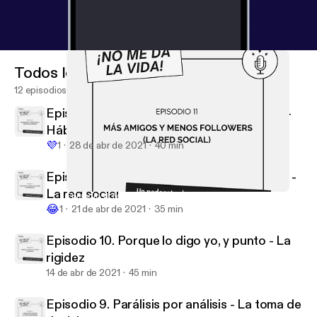
Todos los episodios
12 episodios
Episodio 12. Más respirar y menos Prozac -
Hábitos saludables
💜
1
28 de abr de 2021
40 min
Episodio 11. Más amigos y menos followers -
La red social
Episodio 11. Más amigos y menos followers - La red social
No me da la vida
😂
1
21 de abr de 2021
35 min
Episodio 10. Porque lo digo yo, y punto - La
rigidez
14 de abr de 2021
45 min
Episodio 9. Parálisis por análisis - La toma de