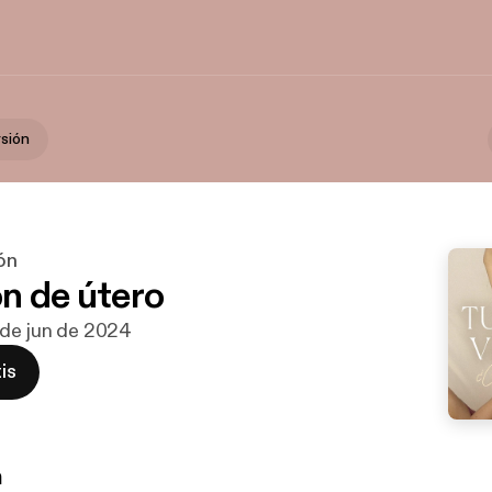
rsión
ón
n de útero
 de jun de 2024
is
n