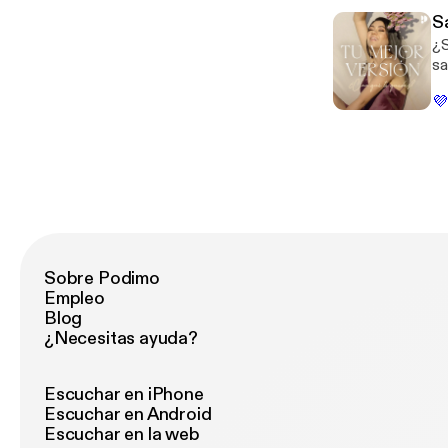
Sa
¿S
sa
escribi
💜
qu
qu
pa
Sobre Podimo
Empleo
Blog
¿Necesitas ayuda?
Escuchar en iPhone
Escuchar en Android
Escuchar en la web