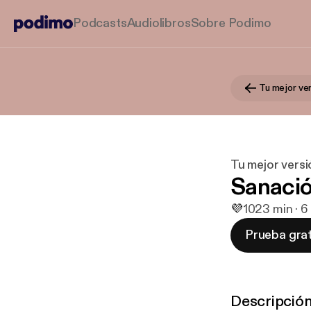
Podcasts
Audiolibros
Sobre Podimo
Tu mejor ve
Tu mejor versi
Sanació
💜
10
23 min · 6
Prueba grat
Descripció