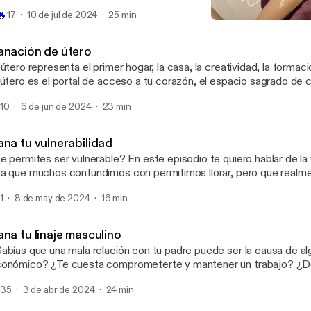
da experiencia espiritual que vives, ¿me das permiso?
🔥
17
10 de jul de 2024
25 min
Sanación de útero
Tu mejor versión
anación de útero
 útero representa el primer hogar, la casa, la creatividad, la formaci
 útero es el portal de acceso a tu corazón, el espacio sagrado de
portante que habita en ti, es ahí donde se albergan todas las memo
10
6 de jun de 2024
23 min
dos los traumas, tuyas y de tus ancestras, es tu canal de creación
eas en tu vida viene de ahí, así que dime ¿estás creando desde el 
or? ¿Te gustaría sanar tu útero? ¿Me das permiso de sanarlo?
ana tu vulnerabilidad
e permites ser vulnerable? En este episodio te quiero hablar de la 
a que muchos confundimos con permitirnos llorar, pero que real
s que eso, es permitirte ser en esencia, mostrar tus errores, tu sen
1
8 de may de 2024
16 min
e tus pensamientos sean expuestos y compartidos con otros, a pe
 ser lastimado o rechazado, quitar la idea de perfección y de apro
epárate porque en este episodio vamos a indagar desde el inconsc
na tu linaje masculino
rmites ser vulnerable y si hay algo que lo bloquea poder eliminarlo
abías que una mala relación con tu padre puede ser la causa de a
rmites?
onómico? ¿Te cuesta comprometerte y mantener un trabajo? ¿De
dias? ¿No hay motivación para levantarte y trabajar cada mañana
35
3 de abr de 2024
24 min
e sí, este episodio es para ti, pues aquí sanaremos de raíz la relac
 linaje masculino.