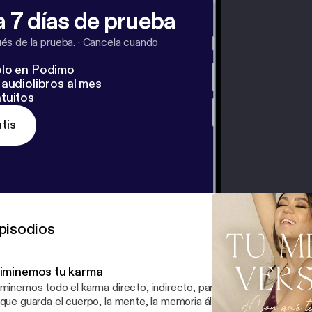
 7 días de prueba
s de la prueba.
·
Cancela cuando
lo en Podimo
audiolibros al mes
tuitos
tis
pisodios
liminemos tu karma
iminemos todo el karma directo, indirecto, parcialmente directo, tuy
 que guarda el cuerpo, la mente, la memoria álmica, el consciente, e