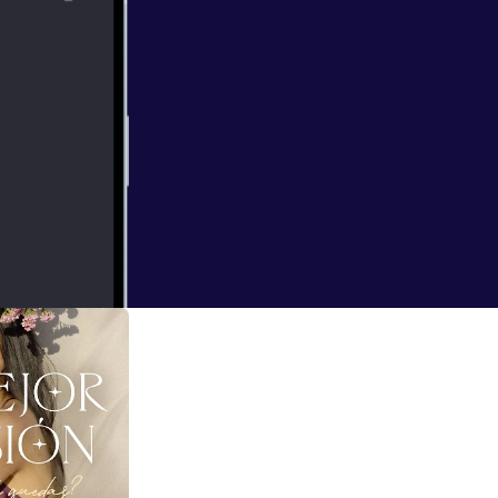
o o de tu linaje,
l inconsciente y