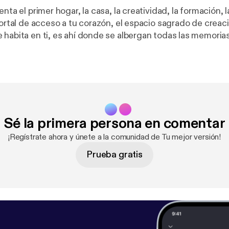
enta el primer hogar, la casa, la creatividad, la formación, 
 portal de acceso a tu corazón, el espacio sagrado de crea
 habita en ti, es ahí donde se albergan todas las memorias
as, tuyas y de tus ancestras, es tu canal de creación, to
ne de ahí, así que dime ¿estás creando desde el dolor o de
anar tu útero? ¿Me das permiso de sanarlo?
Sé la primera persona en comentar
¡Regístrate ahora y únete a la comunidad de Tu mejor versión!
Prueba gratis