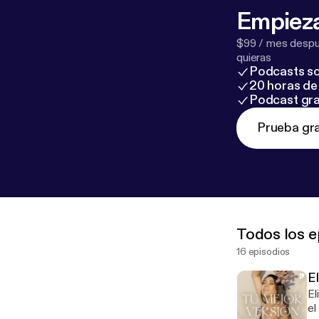
Empieza
$99 / mes despué
quieras
Podcasts so
20 horas de 
Podcast gra
Prueba gra
Todos los e
16 episodios
E
El
el