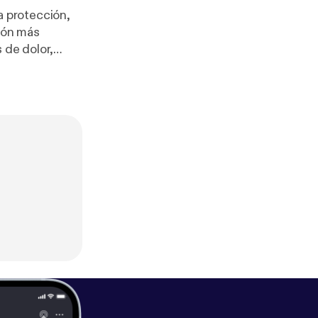
la protección,
ción más
 de dolor,
do lo que creas
sde el amor?