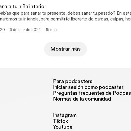
na a tu niña interior
abías que para sanar tu presente, debes sanar tu pasado? En est
naremos tu infancia, para permitirte liberarte de cargas, culpas, he
r una nueva historia. Esto quiere decir que sanar tu pasado, sanará tu presente,
20
6 de mar de 2024
16 min
e la clave está en ir al fondo, para descubrir qué sucedió en tu ni
é eres como eres, sientes como sientes y actúas como actúas. ¿Es
ra hacer este viaje al inconsciente y descubrir las respuestas que 
Mostrar más
Para podcasters
Iniciar sesión como podcaster
Preguntas frecuentes de Podcas
Normas de la comunidad
Instagram
Tiktok
Youtube