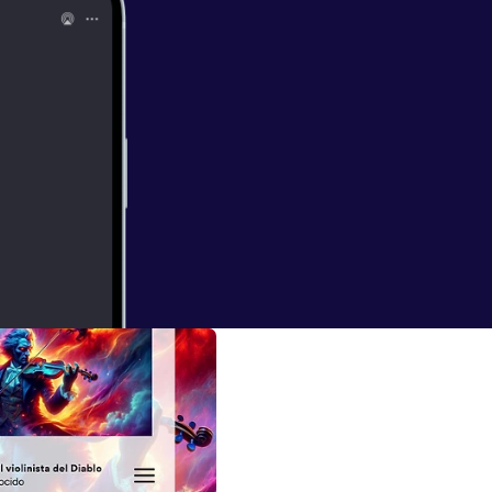
ba
 Exploraremos las