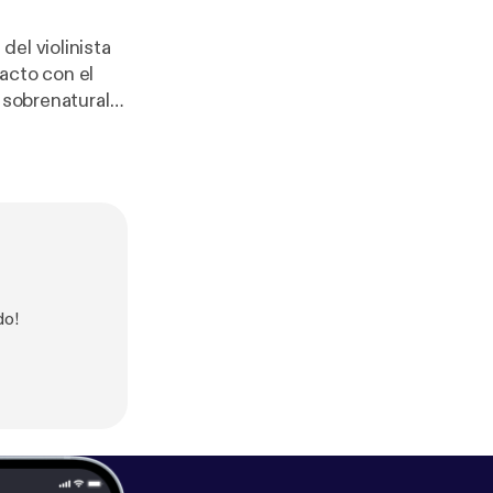
el violinista
acto con el
 sobrenatural
da? Escucha
r por la melodía
nvertirla en
o disfrutes
do!