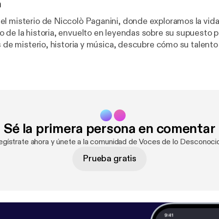
n
l misterio de Niccolò Paganini, donde exploramos la vida d
 de la historia, envuelto en leyendas sobre su supuesto p
s de misterio, historia y música, descubre cómo su talento
es que aún perduran. ¿Listo para adentrarte en la leyen
te y comparte tu opinión en los comentarios. ¡Déjate lleva
n real, pero nos hemos tomado libertades creativas para co
cuyo único fin es entretener, no informar. Esperamos que l
Sé la primera persona en comentar
egístrate ahora y únete a la comunidad de Voces de lo Desconoci
Prueba gratis