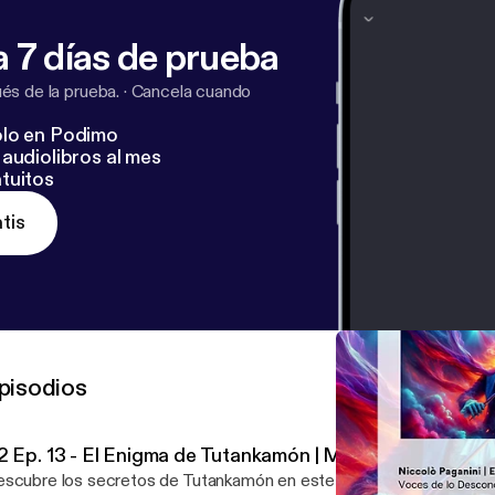
 7 días de prueba
s de la prueba.
·
Cancela cuando
lo en Podimo
audiolibros al mes
tuitos
tis
pisodios
2 Ep. 13 - El Enigma de Tutankamón | Más Allá de la Tum
scubre los secretos de Tutankamón en este fascinante episodio.