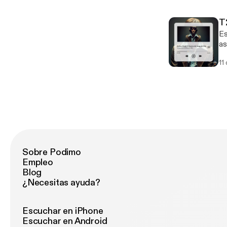
de
com
T2
qu
Es
to
as
en
de
11
ta
su
explor
ba
pa
qu
Sobre Podimo
Empleo
Blog
¿Necesitas ayuda?
Escuchar en iPhone
Escuchar en Android