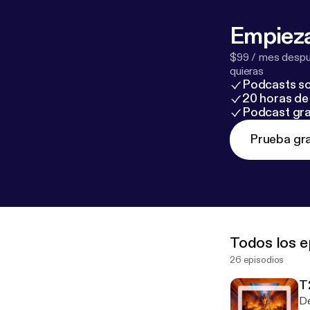
Empieza
$99 / mes despué
quieras
Podcasts so
20 horas de 
Podcast gra
Prueba gra
Todos los e
26 episodios
T
De