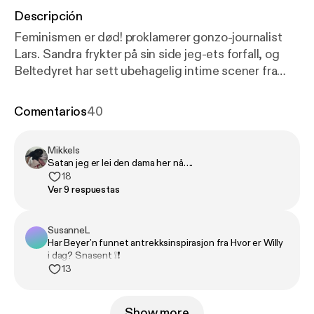
Descripción
Feminismen er død! proklamerer gonzo-journalist
Lars. Sandra frykter på sin side jeg-ets forfall, og
Beltedyret har sett ubehagelig intime scener fra
Nesbøs detektiv Hole. Beyeren styrer skuta. Kom
så!
Comentarios
40
Mikkels
Satan jeg er lei den dama her nå….
18
Ver 9 respuestas
SusanneL
Har Beyer’n funnet antrekksinspirasjon fra Hvor er Willy
i dag? Snasent ❕❗️
13
Show more