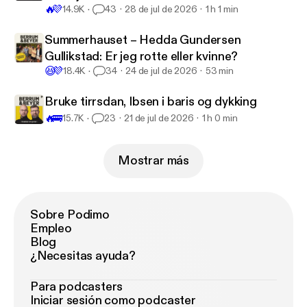
🔥
💜
14.9K
43
28 de jul de 2026
1 h 1 min
Summerhauset – Hedda Gundersen
Gullikstad: Er jeg rotte eller kvinne?
😆
💜
18.4K
34
24 de jul de 2026
53 min
Bruke tirrsdan, Ibsen i baris og dykking
🔥
🚌
15.7K
23
21 de jul de 2026
1 h 0 min
Mostrar más
Sobre Podimo
Empleo
Blog
¿Necesitas ayuda?
Para podcasters
Iniciar sesión como podcaster