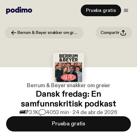
Prueba gratis
Berrum & Beyer snakker om greier
Compartir
Berrum & Beyer snakker om greier
Dansk fredag: En
samfunnskritisk podkast
🚌
💜
3.1K
40
53 min · 24 de abr de 2026
Prueba gratis