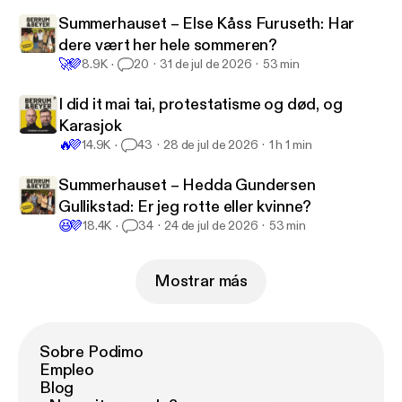
Summerhauset – Else Kåss Furuseth: Har
dere vært her hele sommeren?
🚀
💜
8.9K
20
31 de jul de 2026
53 min
I did it mai tai, protestatisme og død, og
Karasjok
🔥
💜
14.9K
43
28 de jul de 2026
1 h 1 min
Summerhauset – Hedda Gundersen
Gullikstad: Er jeg rotte eller kvinne?
😆
💜
18.4K
34
24 de jul de 2026
53 min
Mostrar más
Sobre Podimo
Empleo
Blog