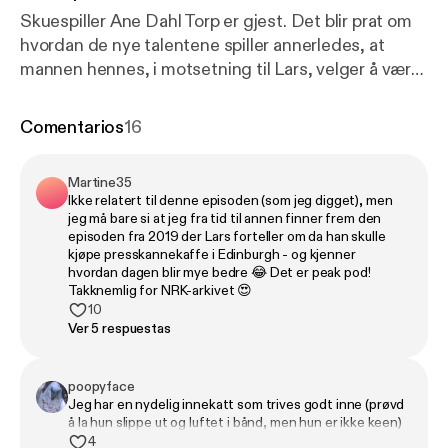
Skuespiller Ane Dahl Torp er gjest. Det blir prat om
hvordan de nye talentene spiller annerledes, at
mannen hennes, i motsetning til Lars, velger å være
skalla, og å lære å snakke nord-gudbrandsdøl på
Teaterhøgskolen.
Comentarios
16
Martine35
Ikke relatert til denne episoden (som jeg digget), men
jeg må bare si at jeg fra tid til annen finner frem den
episoden fra 2019 der Lars forteller om da han skulle
kjøpe presskannekaffe i Edinburgh - og kjenner
hvordan dagen blir mye bedre 😂 Det er peak pod!
Takknemlig for NRK-arkivet 😍
10
Ver 5 respuestas
poopyface
Jeg har en nydelig innekatt som trives godt inne (prøvd
å la hun slippe ut og luftet i bånd, men hun er ikke keen)
Da slipper hun å bli påkjørt og skadet🥰
4