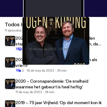
Todos los episodios
11 episodios
2022 – De toekomst: 'Wat je gaat worden
staat vast, maar hoe je het gaat worden, dat
💜
😂
vul je zelf in'
13
25 de may de 2023
24 min
2021 – Staatsbezoeken: ‘Wij ontvangen als
vriend’
2018 – Olympische Spelen: ‘Sport verbroedert écht’
Door de ogen van de Koning
💜
🔥
3
18 de may de 2023
24 min
2020 – Coronapandemie: ‘De snelheid
waarmee het gebeurt is heel heftig’
11 de may de 2023
24 min
2019 – 75 jaar Vrijheid: ‘Op dat moment kon ik