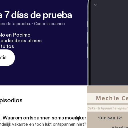
 7 días de prueba
s de la prueba.
·
Cancela cuando
lo en Podimo
audiolibros al mes
tuitos
tis
pisodios
1. Waarom ontspannen soms moeilijker is dan werken...
ndelijk vakantie en toch lukt ontspannen niet? In de eerste aflever