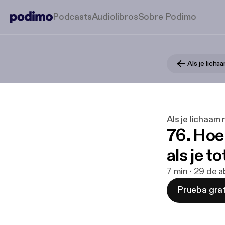
Podcasts
Audiolibros
Sobre Podimo
Als je lich
Als je lichaam
76. Hoe
als je t
7 min · 29 de 
Prueba grat