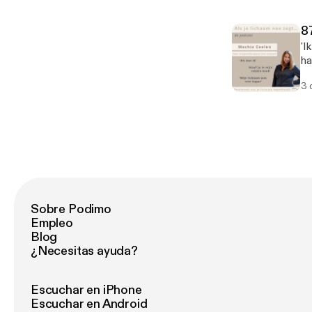
hy
is
jezelf. 👉 Download hem 
te
87
hyp
ik
'I
ht
ha
wa
3 
lo
ee
is
ht
Sobre Podimo
Empleo
Blog
¿Necesitas ayuda?
Escuchar en iPhone
Escuchar en Android