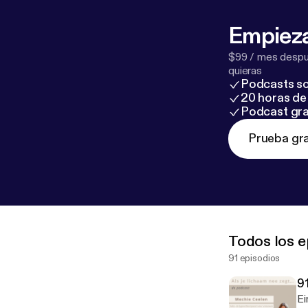
Empieza
$99 / mes despué
quieras
Podcasts so
20 horas de 
Podcast gra
Prueba gra
Todos los e
91 episodios
9
Ei