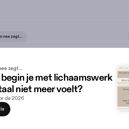
aam nee zegt…
 nee zegt…
 begin je met lichaamswerk
otaal niet meer voelt?
abr de 2026
is