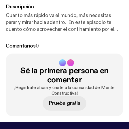
Descripción
Cuanto más rápido va el mundo, más necesitas
parar y mirar hacia adentro. En este episodio te
cuento cómo aprovechar el confinamiento por el
coronavirus para estar en tu centro. No olvides
visitar
http://www.aprendizate.com
para aprender
Comentarios
0
más herramientas de la PNL para dirigirte a tus
objetivos con más constancia, motivación y
confianza en ti, y darle así a tu vida el giro que estás
Sé la primera persona en
buscando.
comentar
¡Regístrate ahora y únete a la comunidad de Mente
Constructiva!
Prueba gratis