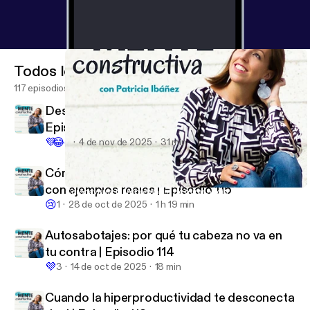
Todos los episodios
117 episodios
Desde que aplico esto, paso de tener razón |
Episodio 116
💜
😂
2
4 de nov de 2025
31 min
Cómo convertirte en una persona MÍTICA,
con ejemplos reales | Episodio 115
Coronavirus: la importancia de mirar hacia adentro | Episodio 11
Mente Constructiva
😢
1
28 de oct de 2025
1 h 19 min
Autosabotajes: por qué tu cabeza no va en
tu contra | Episodio 114
💜
3
14 de oct de 2025
18 min
Cuando la hiperproductividad te desconecta