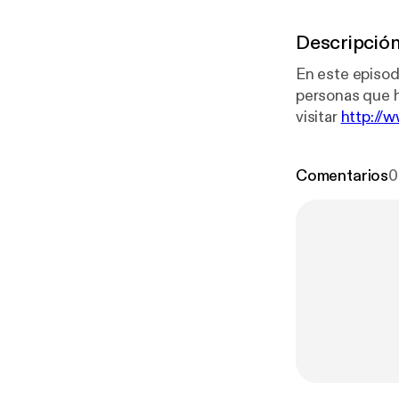
Descripció
En este episod
personas que h
visitar
http://
ayuden a logra
Comentarios
0