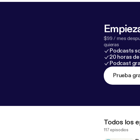
Empieza
$99 / mes despué
quieras
Podcasts so
20 horas de 
Podcast gra
Prueba gra
Todos los e
117 episodios