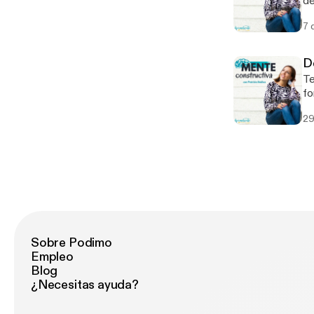
de
su
7 
y 
qu
De
Te
fo
la
29
pr
Sobre Podimo
Empleo
Blog
¿Necesitas ayuda?