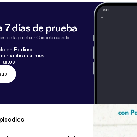
 7 días de prueba
s de la prueba.
·
Cancela cuando
lo en Podimo
audiolibros al mes
tuitos
tis
pisodios