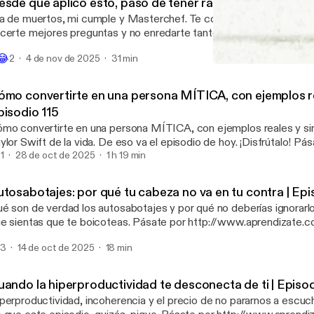
esde que aplico esto, paso de tener razón | Episodio 116
a de muertos, mi cumple y Masterchef. Te comparto una clave que
certe mejores preguntas y no enredarte tanto en llevar la razón. P
tp://www.aprendizate.com y suscríbete gratis a la MindLetter sema
😂
2
4 de nov de 2025
31 min
 tu correo claves, inspiración y herramientas prácticas para hacer
Estos 3 patrones han ayud
jor aliada y conseguir la vida que deseas."
Mente Constructiva
ómo convertirte en una persona MÍTICA, con ejemplos re
pisodio 115
mo convertirte en una persona MÍTICA, con ejemplos reales y sin
ylor Swift de la vida. De eso va el episodio de hoy. ¡Disfrútalo! Pá

tp://www.aprendizate.com y suscríbete gratis a la MindLetter sema
1
28 de oct de 2025
1 h 19 min
 tu correo claves, inspiración y herramientas prácticas para hacer
jor aliada y conseguir la vida que deseas."
utosabotajes: por qué tu cabeza no va en tu contra | Epi
é son de verdad los autosabotajes y por qué no deberías ignorarlo
e sientas que te boicoteas. Pásate por http://www.aprendizate.c
atis a la MindLetter semanal para recibir en tu correo claves, inspi
3
14 de oct de 2025
18 min
rramientas prácticas para hacer de tu mente tu mejor aliada y cons
seas."
uando la hiperproductividad te desconecta de ti | Episod
perproductividad, incoherencia y el precio de no pararnos a escuch