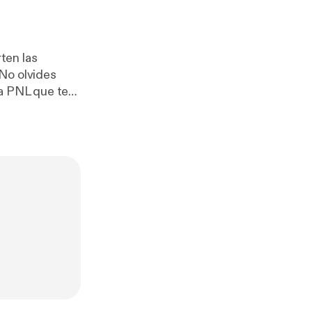
ten las
 No olvides
a PNL que te
 en ti.