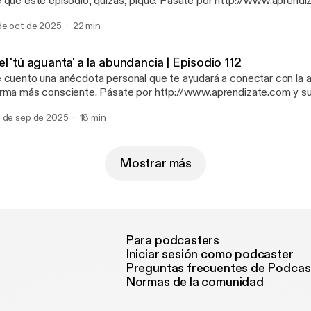
 que este episodio, quizás, pique. Pásate por http://www.aprendi
scríbete gratis a la MindLetter semanal para recibir en tu correo cl
de oct de 2025
22 min
herramientas prácticas para hacer de tu mente tu mejor aliada y co
e deseas."
l 'tú aguanta' a la abundancia | Episodio 112
 cuento una anécdota personal que te ayudará a conectar con la 
rma más consciente. Pásate por http://www.aprendizate.com y sus
 MindLetter semanal para recibir en tu correo claves, inspiración y
 de sep de 2025
18 min
ácticas para hacer de tu mente tu mejor aliada y conseguir la vida
Mostrar más
Para podcasters
Iniciar sesión como podcaster
Preguntas frecuentes de Podcas
Normas de la comunidad