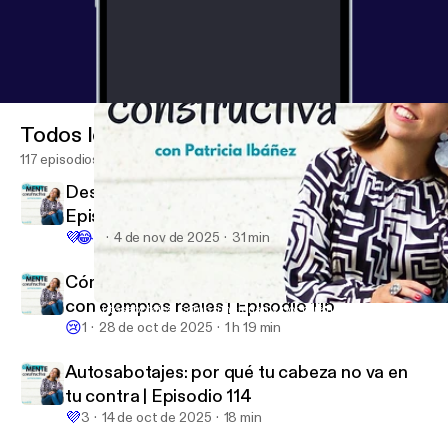
Todos los episodios
117 episodios
Desde que aplico esto, paso de tener razón |
Episodio 116
💜
😂
2
4 de nov de 2025
31 min
Cómo convertirte en una persona MÍTICA,
con ejemplos reales | Episodio 115
Autosabotajes: cómo funcionan y por qué tu mente no te sabotea
Mente Constructiva
😢
1
28 de oct de 2025
1 h 19 min
Autosabotajes: por qué tu cabeza no va en
tu contra | Episodio 114
💜
3
14 de oct de 2025
18 min