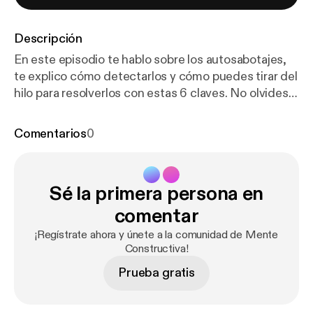
Descripción
En este episodio te hablo sobre los autosabotajes,
te explico cómo detectarlos y cómo puedes tirar del
hilo para resolverlos con estas 6 claves. No olvides
visitar
http://www.aprendizate.com
para aprender
más herramientas de la PNL para dirigirte a tus
Comentarios
0
objetivos con más constancia, motivación y
confianza en ti, y darle así a tu vida el giro que estás
buscando.
Sé la primera persona en
comentar
¡Regístrate ahora y únete a la comunidad de Mente
Constructiva!
Prueba gratis