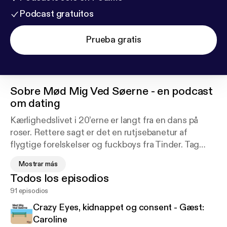
Podcast gratuitos
Prueba gratis
Sobre
Mød Mig Ved Søerne - en podcast
om dating
Kærlighedslivet i 20’erne er langt fra en dans på
roser. Rettere sagt er det en rutjsebanetur af
flygtige forelskelser og fuckboys fra Tinder. Tag
med ind i et intimt rum når Nanna Skousbøll og
Mostrar más
Cecilie Rosengren diskuterer egne oplevelser,
Todos los episodios
trends og tendenser, og giver deres bud på, hvad
91 episodios
der er cool og not cool, når du prøver at finde dit livs
kærlighed.
Crazy Eyes, kidnappet og consent - Gæst:
Caroline