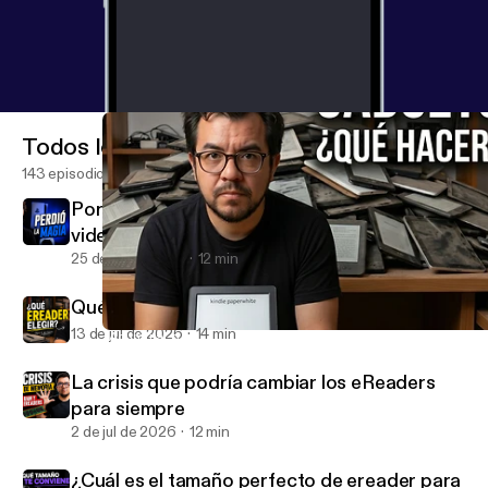
Todos los episodios
143 episodios
Por qué PlayStation casi me hizo dejar los
videojuegos
25 de jul de 2026
12 min
Qué eReader comprar según lo que haces
13 de jul de 2026
14 min
¿Acumular o vender? Mi sistema para gestionar tecnología anti
Corolario con Memo Garrido
La crisis que podría cambiar los eReaders
para siempre
2 de jul de 2026
12 min
¿Cuál es el tamaño perfecto de ereader para