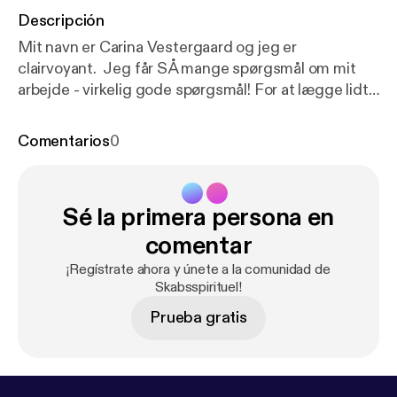
Descripción
Mit navn er Carina Vestergaard og jeg er
clairvoyant. Jeg får SÅ mange spørgsmål om mit
arbejde - virkelig gode spørgsmål! For at lægge lidt
hårdt ud med podcasten Skabsspirituel, har jeg
ladet mig interviewe af min kære søster - Pernille
Comentarios
0
Vang. I denne episode lærer du dermed mig ret
godt at kende. Hvad er min baggrund, hvad er det
jeg tror på og hvorfor? Facebookgruppen jeg
Sé la primera persona en
omtaler i podcasten er den der er linket til lige her:
h
ttps://www.facebook.com/groups/carinavestergaar
comentar
d
¡Regístrate ahora y únete a la comunidad de
Skabsspirituel!
Prueba gratis