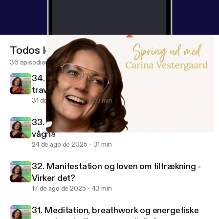
Todos los episodios
36 episodios
34. Hvordan integrerer man spiritualitet i en
travl hverdag
31 de ago de 2025
20 min
33. Det spirituelle ego - Når vi tror vi er
vågne
1. Velkommen til Skabsspirituel og Carina Vestergaards Univers
Skabsspirituel
24 de ago de 2025
31 min
32. Manifestation og loven om tiltrækning -
Virker det?
17 de ago de 2025
43 min
31. Meditation, breathwork og energetiske