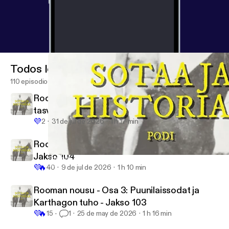
Todos los episodios
110 episodios
Rooman nousu - Osa 5: Julius Caesar ja
tasvallan tuho - Jakso 105
💜
2
31 de jul de 2026
1 h 17 min
Rooman nousu - Osa 4: Tasavallan rappio -
Jakso 104
Suomen sotilastiedustelu sotiemme aikana - Vieraana Toni Mon
Sotaa ja historiaa podi
💜
🔥
40
9 de jul de 2026
1 h 10 min
Rooman nousu - Osa 3: Puunilaissodat ja
Karthagon tuho - Jakso 103
💜
🔥
15
1
25 de may de 2026
1 h 16 min