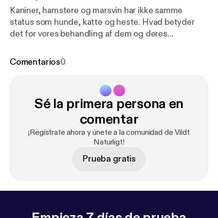
Kaniner, hamstere og marsvin har ikke samme
status som hunde, katte og heste. Hvad betyder
det for vores behandling af dem og deres
skavanker? Og er det okay at øve sig på dem? En
ekspert i små pattedyr hjælper med at svare på
Comentarios
0
lytterspørgsmål om familiedyrs-etik, kæledyrs-
kemo, kanin-kønsdrift og fordøjelse. Gæst: Mette
Louise Halck, specialdyrlæge i små pattedyr på
Sé la primera persona en
Universitetshospitalet for familiedyr, Københavns
Universitet Værter: Biologerne Johan Olsen og
comentar
Vicky Knudsen Praktikant: Ingeborg Radiohund:
¡Regístrate ahora y únete a la comunidad de Vildt
Gunnar. Producer: Carsten Nielsen
Naturligt!
vildtnaturligt@dr.dk
Prueba gratis
Empieza 7 días de prueba