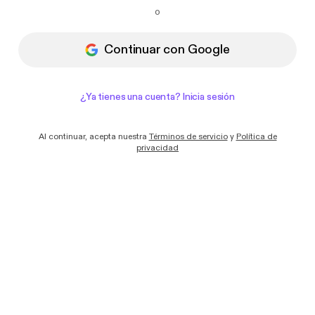
Quiero recibir correos electrónicos con
o
novedades y ofertas de Podimo
Continuar con Google
¿Ya tienes una cuenta? Inicia sesión
Al continuar, acepta nuestra
Términos de servicio
y
Política de
privacidad