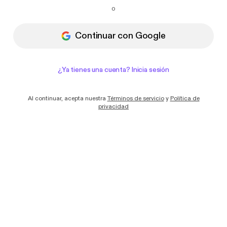
Quiero recibir correos electrónicos con
o
novedades y ofertas de Podimo
Continuar con Google
¿Ya tienes una cuenta? Inicia sesión
Al continuar, acepta nuestra
Términos de servicio
y
Política de
privacidad