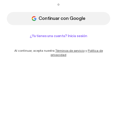
Quiero recibir correos electrónicos con
o
novedades y ofertas de Podimo
Continuar con Google
¿Ya tienes una cuenta? Inicia sesión
Al continuar, acepta nuestra
Términos de servicio
y
Política de
privacidad