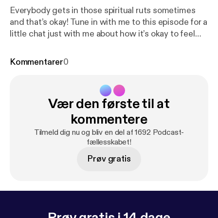
Everybody gets in those spiritual ruts sometimes
and that’s okay! Tune in with me to this episode for a
little chat just with me about how it’s okay to feel
disconnected from your spiritual side sometimes.
You will also learn some tips and tricks to get back
Kommentarer
0
into the swing of things!
Vær den første til at
kommentere
Tilmeld dig nu og bliv en del af 1692 Podcast-
fællesskabet!
Prøv gratis
Prøv gratis i 14 dage