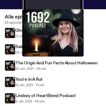
Alle episoder
28 episoder
Ghost Stories 2 Halloween
31. okt. 2021
1 h 0 min
Salem Witch Trials - 1692
29. okt. 2021
30 min
You’re In A Rut
1692 Podcast
The Origin And Fun Facts About Halloween
22. okt. 2021
28 min
You’re In A Rut
15. okt. 2021
15 min
Lindsey of HeartBlend Podcast
8. okt. 2021
46 min