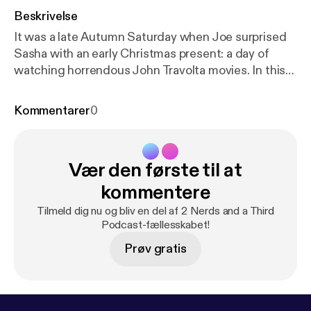
Beskrivelse
It was a late Autumn Saturday when Joe surprised
Sasha with an early Christmas present: a day of
watching horrendous John Travolta movies. In this
episode, Joe and Sasha discuss, analyze and
critique what they've dubbed "The Travolta
Kommentarer
0
Gauntlet," a trilogy of movies so awful it would make
a dolphin cry. Listen if you dare.
Vær den første til at
kommentere
Tilmeld dig nu og bliv en del af 2 Nerds and a Third
Podcast-fællesskabet!
Prøv gratis