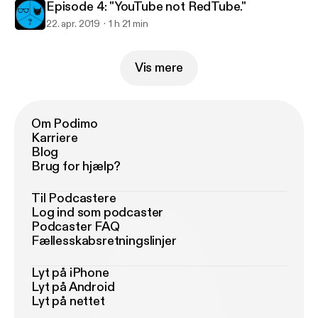
Episode 4: "YouTube not RedTube."
22. apr. 2019
1 h 21 min
Vis mere
Om Podimo
Karriere
Blog
Brug for hjælp?
Til Podcastere
Log ind som podcaster
Podcaster FAQ
Fællesskabsretningslinjer
Lyt på iPhone
Lyt på Android
Lyt på nettet