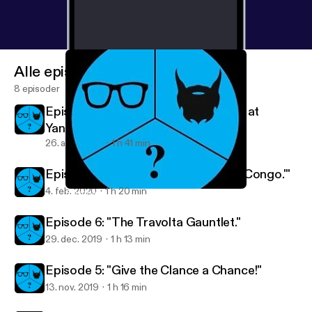
Alle episoder
8 episoder
Episode 8: "Who's Using a Golf Club at
Yankee Stadium?"
26. aug. 2020
1 h 41 min
Episode 7: "I'm Too Busy Watching 'Congo.'"
4. feb. 2020
1 h 20 min
Episode 6: "The Travolta Gauntlet."
2 Nerds and a Third Podcast
Episode 6: "The Travolta Gauntlet."
29. dec. 2019
1 h 13 min
Episode 5: "Give the Clance a Chance!"
13. nov. 2019
1 h 16 min