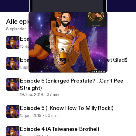
Alle episoder
8 episoder
Episode 8 (Pump Party)
15. apr. 2019
45 min
Episode 7 (Scratch Your Butt And Get Glad!)
1. apr. 2019
36 min
Episode 4 (A Taiwanese Brothel)
4tyAF a Podcast...
Episode 6 (Enlarged Prostate? ...Can't Pee
Straight)
19. feb. 2019
37 min
Episode 5 (I Know How To Milly Rock!)
15. jan. 2019
50 min
Episode 4 (A Taiwanese Brothel)