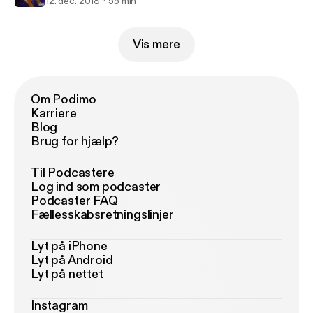
12. dec. 2018
55 min
Vis mere
Om Podimo
Karriere
Blog
Brug for hjælp?
Til Podcastere
Log ind som podcaster
Podcaster FAQ
Fællesskabsretningslinjer
Lyt på iPhone
Lyt på Android
Lyt på nettet
Instagram