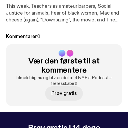
This week, Teachers as amateur barbers, Social
Justice for animals, Fear of black women, Mac and
cheese (again), "Downsizing", the movie, and The
other “F” word. We also attempt to answer a few
questions, Did Kevin hart apologize? How long
Kommentarer
0
after your spouse dies until you can date? As always
send us your input, follow us on social media, and
listen to our podcast all from our site
Vær den første til at
www.4tyaf.com
kommentere
Tilmeld dig nu og bliv en del af 4tyAF a Podcast...-
fællesskabet!
Prøv gratis
Prøv gratis i 14 dage