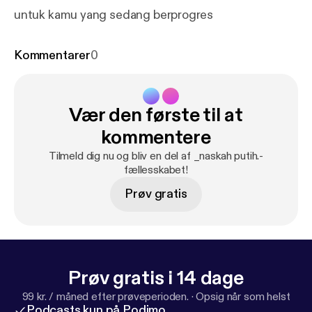
untuk kamu yang sedang berprogres
Kommentarer
0
Vær den første til at
kommentere
Tilmeld dig nu og bliv en del af _naskah putih.-
fællesskabet!
Prøv gratis
Prøv gratis i 14 dage
99 kr. / måned efter prøveperioden.
·
Opsig når som helst
Podcasts kun på Podimo