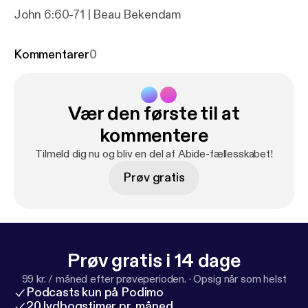
John 6:60-71 | Beau Bekendam
Kommentarer
0
Vær den første til at
kommentere
Tilmeld dig nu og bliv en del af Abide-fællesskabet!
Prøv gratis
Prøv gratis i 14 dage
99 kr. / måned efter prøveperioden.
·
Opsig når som helst
Podcasts kun på Podimo
20 lydbogstimer pr. måned