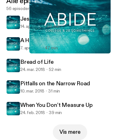
Alle episoder
56 episoder
Jesus & Inerrancy
14. apr. 2018
56 min
A Hard Saying
7. apr. 2018
47 min
A Hard Saying
Abide
Bread of Life
24. mar. 2018
52 min
Pitfalls on the Narrow Road
10. mar. 2018
31 min
When You Don’t Measure Up
24. feb. 2018
39 min
Vis mere