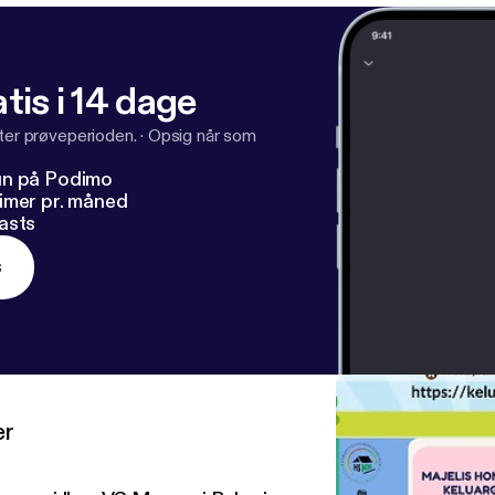
tis i 14 dage
fter prøveperioden.
·
Opsig når som
un på Podimo
imer pr. måned
asts
s
er