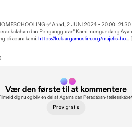
 Ahad, 2 JUNI 2024 • 20.00–21.30 "Hubungan
an dan Pengangguran" Kami mengundang Ayah dan Bunda
g di acara kami.
https://keluargamuslim.org/majelis-ho
... [
edirect?event=video_description&redir_token=QUFFL
1ZxVDV4ZkI1VF8xQXxBQ3Jtc0trWklOZ3BtaG45ZVpYV
0
dQOVQ0cHZ1dTR4TE11VHNJOVRHOGVjTXZaRnY1ZlZj
S1hsMlMtcW94TW1xcEV0ZkcxREZYRkk2a2Z2eE94N
%2Fkeluargamuslim.org%2Fmajelis-homeschooling%2
aAllah setiap ahad malam jam 20:00 [
https://www.youtube.
Vær den første til at kommentere
t=1200s
]-21:30 [
https://www.youtube.com/watch?v=Gp
nggarakan Majelis Homeschooling Keluarga Muslim dengan
Tilmeld dig nu og bliv en del af Agama dan Peradaban-fællesskabet
topik aktual melalui G-Meet. #HSKM [
https://www.youtube.com/hasht
Prøv gratis
chooling [
https://www.youtube.com/hashtag/majelisho
g [
https://www.youtube.com/hashtag/homeschooling
] 
youtube.com/hashtag/sekolahrumah
]