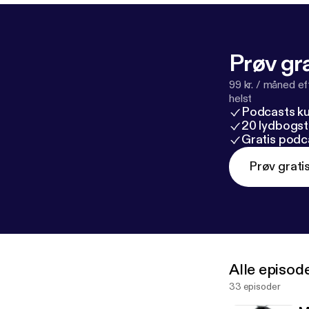
Prøv gra
99 kr. / måned e
helst
Podcasts k
20 lydbogst
Gratis podc
Prøv grati
Alle episod
33 episoder