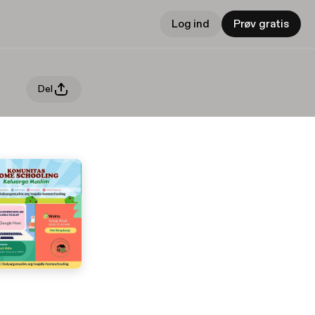
Log ind
Prøv gratis
Del