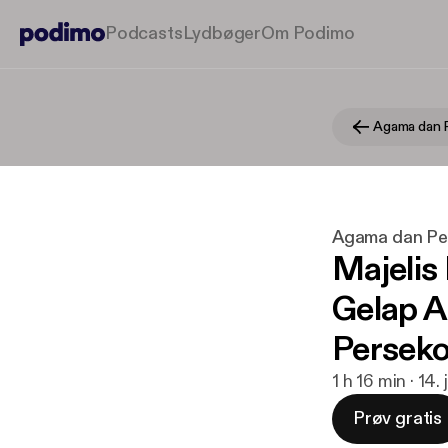
Podcasts
Lydbøger
Om Podimo
Agama dan 
Agama dan Pe
Majelis
Gelap A
Perseko
1 h 16 min · 14.
Prøv gratis