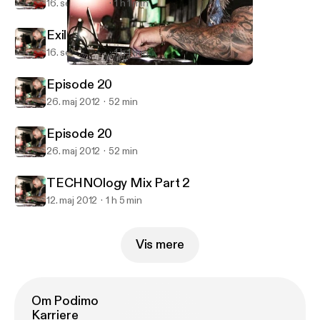
16. sept. 2012
1 h 1 min
Exile August
16. sept. 2012
1 h 1 min
Episode 20
Algolagnia Podcast
Episode 20
26. maj 2012
52 min
Episode 20
26. maj 2012
52 min
TECHNOlogy Mix Part 2
12. maj 2012
1 h 5 min
Vis mere
Om Podimo
Karriere